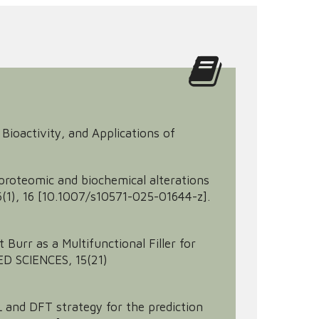
 Bioactivity, and Applications of
ng proteomic and biochemical alterations
), 16 [10.1007/s10571-025-01644-z].
ut Burr as a Multifunctional Filler for
ED SCIENCES, 15(21)
d ML and DFT strategy for the prediction