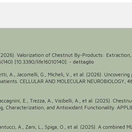
. (2026). Valorization of Chestnut By-Products: Extraction,
16(140) [10.3390/life16010140].
-
dettaglio
tti, A., Jacomelli, G., Micheli, V., et al. (2026). Uncoveri
 patients. CELLULAR AND MOLECULAR NEUROBIOLOGY, 46(1
ccagnini, E., Trezza, A., Visibelli, A., et al. (2025). Chestn
, Characterization, and Antioxidant Functionality. APPLI
, Santucci, A., Zani, L., Spiga, O., et al. (2025). A combine