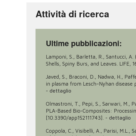
Attività di ricerca
Ultime pubblicazioni:
Lamponi, S., Barletta, R., Santucci, A
Shells, Spiny Burs, and Leaves. LIFE, 
Javed, S., Braconi, D., Nadwa, H., Paffe
in plasma from Lesch–Nyhan disease
-
dettaglio
Olmastroni, T., Pepi, S., Sarwari, M., Pa
PLA-Based Bio-Composites: Processing
[10.3390/app152111743].
-
dettaglio
Coppola, C., Visibelli, A., Parisi, M.L.