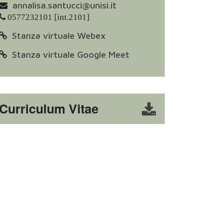
annalisa.santucci@unisi.it
0577232101 [int.2101]
Stanza virtuale Webex
Stanza virtuale Google Meet
Curriculum Vitae