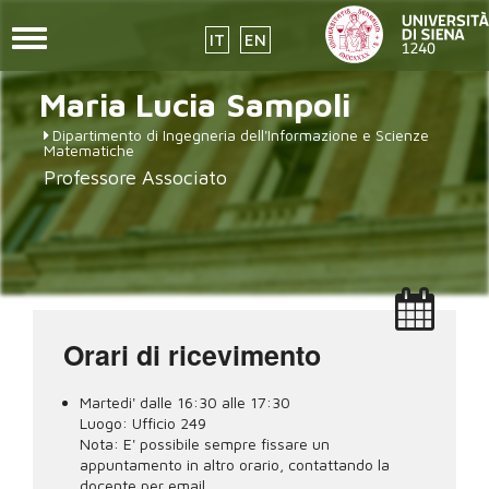
Toggle
IT
EN
navigation
Salta
Maria Lucia
Sampoli
al
contenuto
Dipartimento di Ingegneria dell'Informazione e Scienze
principale
Matematiche
Professore Associato
Orari di ricevimento
Martedi' dalle 16:30 alle 17:30
Luogo:
Ufficio 249
Nota:
E' possibile sempre fissare un
appuntamento in altro orario, contattando la
docente per email