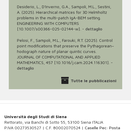
Desiderio, L., D'Inverno, G.A., Sampoli, M.L., Sestini,
A. (2025). Hierarchical matrices for 3D Helmholtz
problems in the multi-patch IgA-BEM setting.
ENGINEERING WITH COMPUTERS
[10.1007/s00366-025-02144-w].
-
dettaglio
Pelosi, F., Sampoli, M.L., Farouki, R.T. (2025). Control
point modifications that preserve the Pythagorean–
hodograph nature of planar quintic curves.
JOURNAL OF COMPUTATIONAL AND APPLIED
MATHEMATICS, 457 [10.1016/j.cam.2024.116301].
-
dettaglio
Tutte le pubblicazioni
Università degli Studi di Siena
Rettorato, via Banchi di Sotto 55, 53100 Siena ITALIA
P.IVA 00273530527 | C.F. 80002070524 |
Caselle Pec: Posta