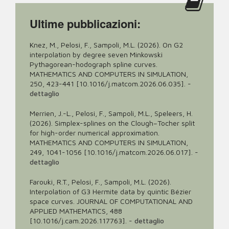
Ultime pubblicazioni:
Knez, M., Pelosi, F., Sampoli, M.L. (2026). On G2
interpolation by degree seven Minkowski
Pythagorean-hodograph spline curves.
MATHEMATICS AND COMPUTERS IN SIMULATION,
250, 423-441 [10.1016/j.matcom.2026.06.035].
-
dettaglio
Merrien, J.-L., Pelosi, F., Sampoli, M.L., Speleers, H.
(2026). Simplex-splines on the Clough–Tocher split
for high-order numerical approximation.
MATHEMATICS AND COMPUTERS IN SIMULATION,
249, 1041-1056 [10.1016/j.matcom.2026.06.017].
-
dettaglio
Farouki, R.T., Pelosi, F., Sampoli, M.L. (2026).
Interpolation of G3 Hermite data by quintic Bézier
space curves. JOURNAL OF COMPUTATIONAL AND
APPLIED MATHEMATICS, 488
[10.1016/j.cam.2026.117763].
-
dettaglio