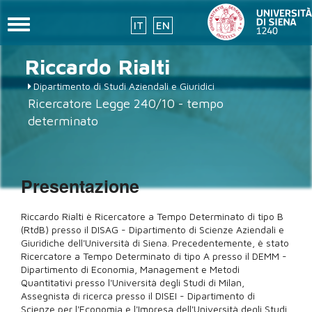
Toggle
IT
EN
navigation
Salta
Riccardo
Rialti
al
contenuto
Dipartimento di Studi Aziendali e Giuridici
principale
Ricercatore Legge 240/10 - tempo
determinato
Presentazione
Riccardo Rialti è Ricercatore a Tempo Determinato di tipo B
(RtdB) presso il DISAG - Dipartimento di Scienze Aziendali e
Giuridiche dell'Università di Siena. Precedentemente, è stato
Ricercatore a Tempo Determinato di tipo A presso il DEMM -
Dipartimento di Economia, Management e Metodi
Quantitativi presso l'Università degli Studi di Milan,
Assegnista di ricerca presso il DISEI - Dipartimento di
Scienze per l'Economia e l'Impresa dell'Università degli Studi