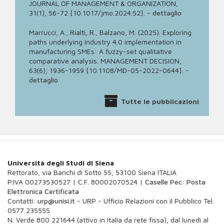
JOURNAL OF MANAGEMENT & ORGANIZATION,
31(1), 56-72 [10.1017/jmo.2024.52].
-
dettaglio
Marrucci, A., Rialti, R., Balzano, M. (2025). Exploring
paths underlying Industry 4.0 implementation in
manufacturing SMEs: A fuzzy-set qualitative
comparative analysis. MANAGEMENT DECISION,
63(6), 1936-1959 [10.1108/MD-05-2022-0644].
-
dettaglio
Tutte le pubblicazioni
Università degli Studi di Siena
Rettorato, via Banchi di Sotto 55, 53100 Siena ITALIA
P.IVA 00273530527 | C.F. 80002070524 |
Caselle Pec: Posta
Elettronica Certificata
Contatti:
urp@unisi.it
- URP - Ufficio Relazioni con il Pubblico Tel.
0577 235555
N. Verde 800 221644 (attivo in Italia da rete fissa), dal lunedì al