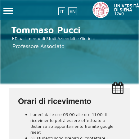
Toggle
IT
EN
navigation
Salta
Tommaso
Pucci
al
contenuto
Dipartimento di Studi Aziendali e Giuridici
principale
Professore Associato
Orari di ricevimento
Lunedì dalle ore 09.00 alle ore 11.00. Il
ricevimento potrà essere effettuato a
distanza su appuntamento tramite google
meet.
Gli studenti sono pregati di contattare il