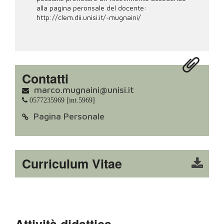
alla pagina peronsale del docente:
http://clem.dii.unisi.it/~mugnaini/
Contatti
marco.mugnaini@unisi.it
0577235969 [int.5969]
Pagina Personale
Curriculum Vitae