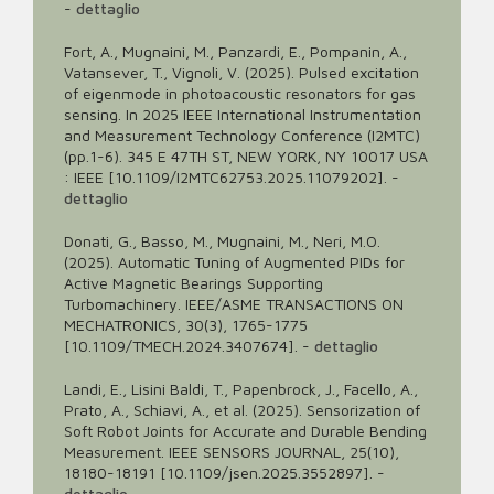
-
dettaglio
Fort, A., Mugnaini, M., Panzardi, E., Pompanin, A.,
Vatansever, T., Vignoli, V. (2025). Pulsed excitation
of eigenmode in photoacoustic resonators for gas
sensing. In 2025 IEEE International Instrumentation
and Measurement Technology Conference (I2MTC)
(pp.1-6). 345 E 47TH ST, NEW YORK, NY 10017 USA
: IEEE [10.1109/I2MTC62753.2025.11079202].
-
dettaglio
Donati, G., Basso, M., Mugnaini, M., Neri, M.O.
(2025). Automatic Tuning of Augmented PIDs for
Active Magnetic Bearings Supporting
Turbomachinery. IEEE/ASME TRANSACTIONS ON
MECHATRONICS, 30(3), 1765-1775
[10.1109/TMECH.2024.3407674].
-
dettaglio
Landi, E., Lisini Baldi, T., Papenbrock, J., Facello, A.,
Prato, A., Schiavi, A., et al. (2025). Sensorization of
Soft Robot Joints for Accurate and Durable Bending
Measurement. IEEE SENSORS JOURNAL, 25(10),
18180-18191 [10.1109/jsen.2025.3552897].
-
dettaglio