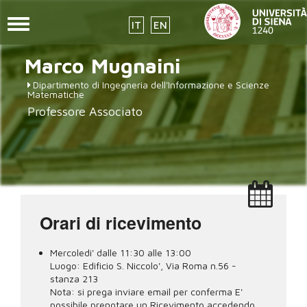
Toggle
IT
EN
navigation
placeholder-
Salta
Marco
Mugnaini
al
icon272x331.png
contenuto
Dipartimento di Ingegneria dell'Informazione e Scienze
principale
Matematiche
Professore Associato
Orari di ricevimento
Mercoledi' dalle 11:30 alle 13:00
Luogo:
Edificio S. Niccolo', Via Roma n.56 -
stanza 213
Nota:
si prega inviare email per conferma E'
possibile prenotare un Ricevimento accedendo