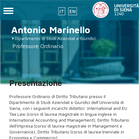
Toggle
IT
EN
navigation
Salta
Antonio
Marinello
al
contenuto
Dipartimento di Studi Aziendali e Giuridici
principale
Professore Ordinario
Presentazione
Professore Ordinario di Diritto Tributario presso il
Dipartimento di Studi Aziendali e Giuridici dell’Università di
Siena, con i seguenti incarichi didattici: International and EU
Tax Law (corso di laurea magistrale in lingua inglese in
International Accounting and Management); Diritto Tributario
dell'Impresa (corso di laurea magistrale in Management e
Governance); Diritto Tributario (corso di laurea triennale in
Economia e Commercio).