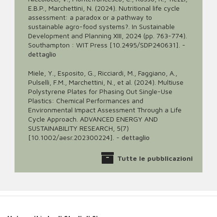
E.B.P., Marchettini, N. (2024). Nutritional life cycle
assessment: a paradox or a pathway to
sustainable agro-food systems?. In Sustainable
Development and Planning XIII, 2024 (pp. 763-774).
Southampton : WIT Press [10.2495/SDP240631].
-
dettaglio
Miele, Y., Esposito, G., Ricciardi, M., Faggiano, A.,
Pulselli, F.M., Marchettini, N., et al. (2024). Multiuse
Polystyrene Plates for Phasing Out Single-Use
Plastics: Chemical Performances and
Environmental Impact Assessment Through a Life
Cycle Approach. ADVANCED ENERGY AND
SUSTAINABILITY RESEARCH, 5(7)
[10.1002/aesr.202300224].
-
dettaglio
Tutte le pubblicazioni