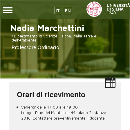
Toggle
IT
EN
navigation
placeholder-
Salta
Nadia
Marchettini
al
icon272x331.png
contenuto
Dipartimento di Scienze Fisiche, della Terra e
principale
dell'Ambiente
Professore Ordinario
Orari di ricevimento
Venerdi' dalle 17:00 alle 19:00
Luogo:
Pian dei Mantellini, 44, piano 2, stanza
2016. Contattare preventivamente il docente