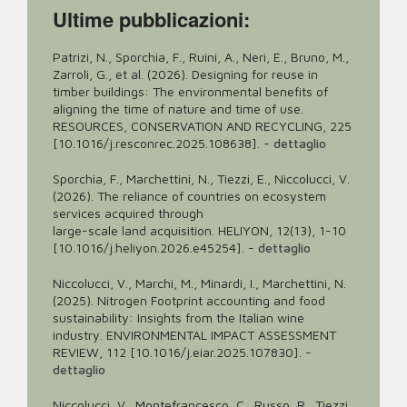
Ultime pubblicazioni:
Patrizi, N., Sporchia, F., Ruini, A., Neri, E., Bruno, M.,
Zarroli, G., et al. (2026). Designing for reuse in
timber buildings: The environmental benefits of
aligning the time of nature and time of use.
RESOURCES, CONSERVATION AND RECYCLING, 225
[10.1016/j.resconrec.2025.108638].
-
dettaglio
Sporchia, F., Marchettini, N., Tiezzi, E., Niccolucci, V.
(2026). The reliance of countries on ecosystem
services acquired through
large-scale land acquisition. HELIYON, 12(13), 1-10
[10.1016/j.heliyon.2026.e45254].
-
dettaglio
Niccolucci, V., Marchi, M., Minardi, I., Marchettini, N.
(2025). Nitrogen Footprint accounting and food
sustainability: Insights from the Italian wine
industry. ENVIRONMENTAL IMPACT ASSESSMENT
REVIEW, 112 [10.1016/j.eiar.2025.107830].
-
dettaglio
Niccolucci, V., Montefrancesco, C., Russo, R., Tiezzi,