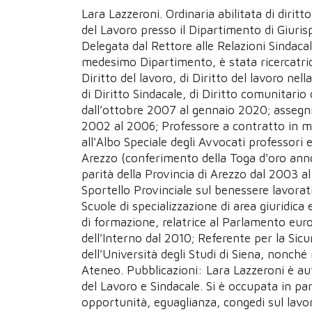
Lara Lazzeroni. Ordinaria abilitata di diritt
del Lavoro presso il Dipartimento di Giurisp
Delegata dal Rettore alle Relazioni Sindacal
medesimo Dipartimento, è stata ricercatri
Diritto del lavoro, di Diritto del lavoro nel
di Diritto Sindacale, di Diritto comunitario 
dall’ottobre 2007 al gennaio 2020; assegni
2002 al 2006; Professore a contratto in mat
all'Albo Speciale degli Avvocati professori 
Arezzo (conferimento della Toga d'oro anno
parità della Provincia di Arezzo dal 2003 
Sportello Provinciale sul benessere lavora
Scuole di specializzazione di area giuridica
di formazione, relatrice al Parlamento eur
dell'Interno dal 2010; Referente per la Sic
dell'Università degli Studi di Siena, nonc
Ateneo. Pubblicazioni: Lara Lazzeroni è autr
del Lavoro e Sindacale. Si è occupata in par
opportunità, eguaglianza, congedi sul lavoro