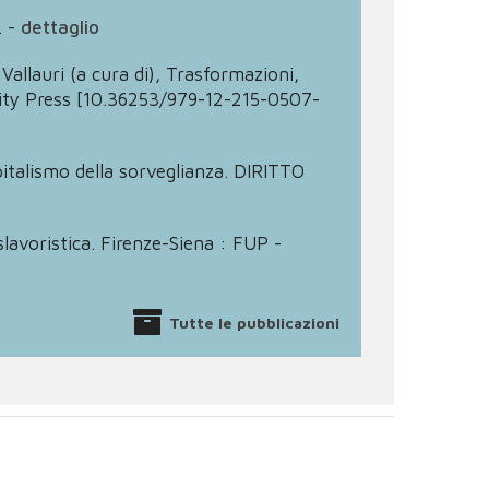
.
-
dettaglio
Vallauri (a cura di), Trasformazioni,
ersity Press [10.36253/979-12-215-0507-
apitalismo della sorveglianza. DIRITTO
slavoristica. Firenze-Siena : FUP -
Tutte le pubblicazioni