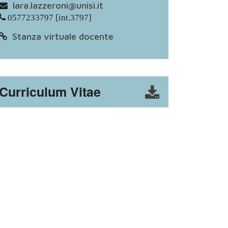
lara.lazzeroni@unisi.it
0577233797 [int.3797]
Stanza virtuale docente
Curriculum Vitae