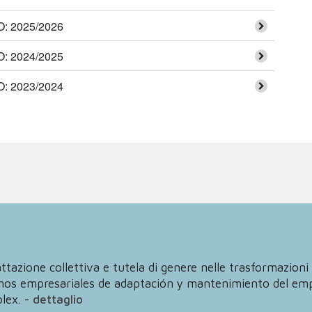
 2025/2026
 2024/2025
 2023/2024
ttazione collettiva e tutela di genere nelle trasformazioni 
mos empresariales de adaptación y mantenimiento del empl
olex.
-
dettaglio