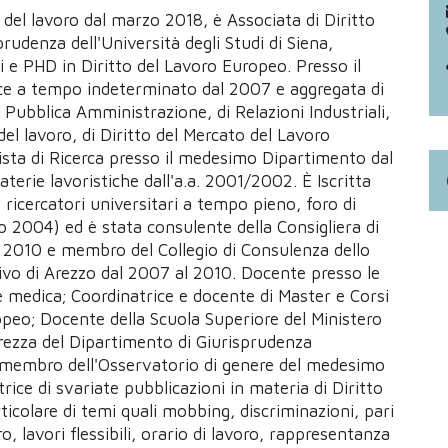
o del lavoro dal marzo 2018, è Associata di Diritto
rudenza dell'Università degli Studi di Siena,
i e PHD in Diritto del Lavoro Europeo. Presso il
ce a tempo indeterminato dal 2007 e aggregata di
la Pubblica Amministrazione, di Relazioni Industriali,
del lavoro, di Diritto del Mercato del Lavoro
sta di Ricerca presso il medesimo Dipartimento dal
erie lavoristiche dall'a.a. 2001/2002. È Iscritta
e ricercatori universitari a tempo pieno, foro di
 2004) ed è stata consulente della Consigliera di
al 2010 e membro del Collegio di Consulenza dello
tivo di Arezzo dal 2007 al 2010. Docente presso le
 e medica; Coordinatrice e docente di Master e Corsi
opeo; Docente della Scuola Superiore del Ministero
urezza del Dipartimento di Giurisprudenza
hé membro dell'Osservatorio di genere del medesimo
ice di svariate pubblicazioni in materia di Diritto
ticolare di temi quali mobbing, discriminazioni, pari
, lavori flessibili, orario di lavoro, rappresentanza