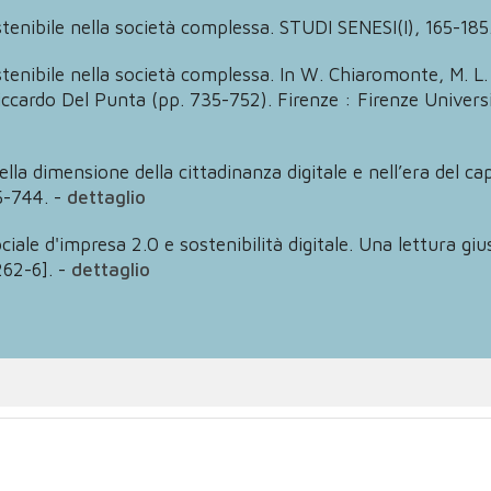
stenibile nella società complessa. STUDI SENESI(I), 165-185
stenibile nella società complessa. In W. Chiaromonte, M. L. 
r Riccardo Del Punta (pp. 735-752). Firenze : Firenze Univ
ella dimensione della cittadinanza digitale e nell’era del c
5-744.
-
dettaglio
ciale d'impresa 2.0 e sostenibilità digitale. Una lettura giu
62-6].
-
dettaglio