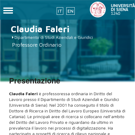
Toggle
IT
EN
navigation
Salta
Claudia
Faleri
al
contenuto
Dipartimento di Studi Aziendali e Giuridici
principale
Professore Ordinario
Presentazione
Claudia Faleri
è professoressa ordinaria in Diritto del
Lavoro presso il Dipartimento di Studi Aziendali e Giuridici
(Università di Siena). Nel 2001 ha conseguito il titolo di
Dottore di Ricerca in Diritto del Lavoro Europeo (Università di
Catania). Le principali aree di ricerca si collocano nell’ambito
del Diritto del Lavoro Privato e riguardano da ultimo in
prevalenza il lavoro nei processi di digitalizzazione. Ha
partecipato a progetti di ricerca di rilievo nazionale e