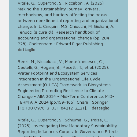
Vitale, G., Cupertino, S., Riccaboni, A. (2025).
Making the sustainability journey: drivers,
mechanisms, and barriers affecting the nexus
between non-financial reporting and organizational
change. In L. Cinquini, M.S. Chiucchi, M. Giuliani, A.
Tenucci (a cura di), Research handbook of
accounting and organisational change (pp. 204-
228). Cheltenham : Edward Elgar Publishing.
-
dettaglio
Renzi, N., Niccolucci, V., Montefrancesco, C.,
Castelli, G., Rugani, B., Pacetti, T., et al. (2025).
Water Footprint and Ecosystem Services
Integration in the Organizational Life Cycle
Assessment (O-LCA) Framework. In Biosystems
Engineering Promoting Resilience to Climate
Change - AIIA 2024 - Mid-Term Conference. MID-
TERM AIIA 2024 (pp.159-165). Cham : Springer
[10.1007/978-3-031-84212-2_21].
-
dettaglio
Vitale, G., Cupertino, S., Schiuma, G., Troise, C.
(2025). Investigating How Mandatory Sustainability
Reporting Influences Corporate Governance Effects