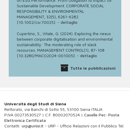
on ESG Performance: From Obligation to Impact for
Sustainable Development. CORPORATE SOCIAL
RESPONSIBILITY & ENVIRONMENTAL
MANAGEMENT, 32(5), 6261-6282
[10.1002/csr.70025].
-
dettaglio
Cupertino, S., Vitale, G. (2024). Exploring the nexus
between corporate digitalisation and environmental
sustainability: The moderating role of slack
resources. MANAGEMENT CONTROL(1), 87-108
[10.3280/MACO2024-001005].
-
dettaglio
Tutte le pubblicazioni
Università degli Studi di Siena
Rettorato, via Banchi di Sotto 55, 53100 Siena ITALIA
P.IVA 00273530527 | C.F. 80002070524 |
Caselle Pec: Posta
Elettronica Certificata
Contatti:
urp@unisi.it
- URP - Ufficio Relazioni con il Pubblico Tel.