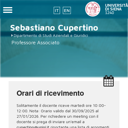
Toggle
IT
EN
navigation
Salta
Sebastiano
Cupertino
al
contenuto
Dipartimento di Studi Aziendali e Giuridici
principale
Professore Associato
Orari di ricevimento
Solitamente il docente riceve martedì ore 10:00-
12:00. Nota: Orario valido dal 30/09/2025 al
27/01/2026. Per richiedere un meeting con il
docente si prega di inviare un'email a
cupertino@unisi.it
riportante una lista di argomenti