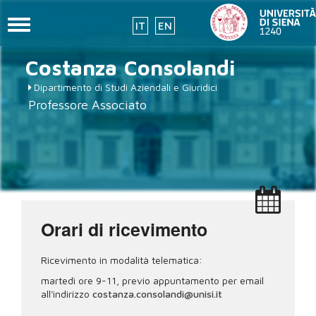
Toggle
IT
EN
navigation
Salta
Costanza
Consolandi
al
contenuto
Dipartimento di Studi Aziendali e Giuridici
principale
Professore Associato
Orari di ricevimento
Ricevimento in modalità telematica:
martedì ore 9-11, previo appuntamento per email
all'indirizzo
costanza.consolandi@unisi.it