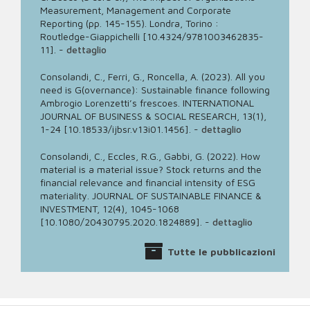
Measurement, Management and Corporate
Reporting (pp. 145-155). Londra, Torino :
Routledge-Giappichelli [10.4324/9781003462835-
11].
-
dettaglio
Consolandi, C., Ferri, G., Roncella, A. (2023). All you
need is G(overnance): Sustainable finance following
Ambrogio Lorenzetti’s frescoes. INTERNATIONAL
JOURNAL OF BUSINESS & SOCIAL RESEARCH, 13(1),
1-24 [10.18533/ijbsr.v13i01.1456].
-
dettaglio
Consolandi, C., Eccles, R.G., Gabbi, G. (2022). How
material is a material issue? Stock returns and the
financial relevance and financial intensity of ESG
materiality. JOURNAL OF SUSTAINABLE FINANCE &
INVESTMENT, 12(4), 1045-1068
[10.1080/20430795.2020.1824889].
-
dettaglio
Tutte le pubblicazioni