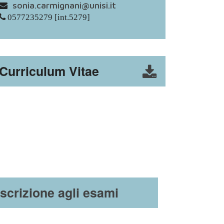
sonia.carmignani@unisi.it
0577235279 [int.5279]
Curriculum Vitae
Iscrizione agli esami