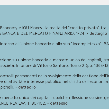
U Economy e IOU Money: la realtà del “credito privato” tra 
LLA BANCA E DEL MERCATO FINANZIARIO, 1-24.
-
dettaglio
oni intorno all’Unione bancaria e alla sua “incompletezza
zione su unione bancaria e mercato unico dei capitali, tra s
società. In onore di Vittorio Santoro. Tomo 2 (pp. 1365-137
ontrolli permanenti nello svolgimento della gestione dell’im
rve di attività e interesse pubblico nel diritto dell’econom
pichelli.
-
dettaglio
 mercato unico dei capitali: qualche riflessione su sinergi
NCE REVIEW, 1, 90-102.
-
dettaglio