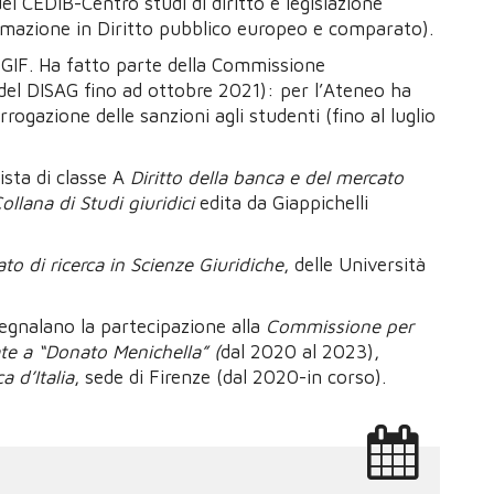
el CEDIB-Centro studi di diritto e legislazione
rmazione in Diritto pubblico europeo e comparato).
EGIF. Ha fatto parte della Commissione
del DISAG fino ad ottobre 2021): per l’Ateneo ha
rogazione delle sanzioni agli studenti (fino al luglio
ista di classe A
Diritto della banca e del mercato
ollana di Studi giuridici
edita da Giappichelli
to di ricerca in Scienze Giuridiche
, delle Università
 segnalano la partecipazione alla
Commissione per
ate a “Donato Menichella” (
dal 2020 al 2023),
 d’Italia
, sede di Firenze (dal 2020-in corso).