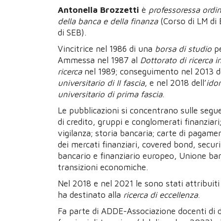
Antonella Brozzetti
è
professoressa ordin
della banca e della finanza
(Corso di LM di 
di SEB).
Vincitrice nel 1986 di una
borsa di studio
pe
Ammessa nel 1987 al
Dottorato di ricerca i
ricerca
nel 1989; conseguimento nel 2013 de
universitario di II fascia
, e nel 2018 dell’
idon
universitario di prima fascia
.
Le pubblicazioni si concentrano sulle segu
di credito, gruppi e conglomerati finanziari
vigilanza; storia bancaria; carte di pagamen
dei mercati finanziari, covered bond, securi
bancario e finanziario europeo, Unione banca
transizioni economiche.
Nel 2018 e nel 2021 le sono stati attribuiti
ha destinato alla
ricerca di eccellenza
.
Fa parte di ADDE-Associazione docenti di d