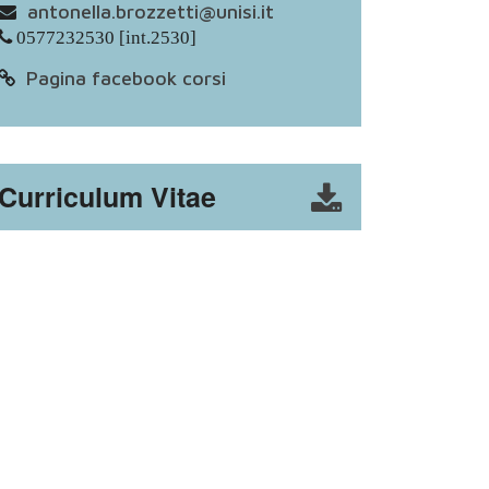
antonella.brozzetti@unisi.it
0577232530 [int.2530]
Pagina facebook corsi
Curriculum Vitae