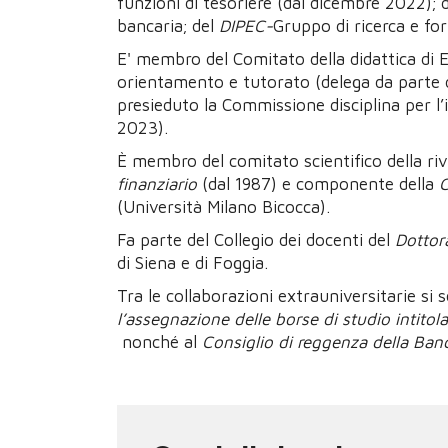
funzioni di tesoriere (dal dicembre 2022); d
bancaria; del
DIPEC-
Gruppo di ricerca e fo
E' membro del Comitato della didattica di 
orientamento e tutorato (delega da parte 
presieduto la Commissione disciplina per l’ir
2023).
È membro del comitato scientifico della riv
finanziario
(dal 1987) e componente della
C
(Università Milano Bicocca).
Fa parte del Collegio dei docenti del
Dottora
di Siena e di Foggia.
Tra le collaborazioni extrauniversitarie si
l’assegnazione delle borse di studio intitol
nonché al
Consiglio di reggenza della Banca