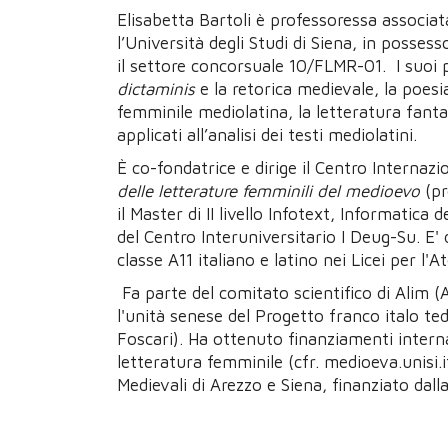
Elisabetta Bartoli è professoressa associat
l’Università degli Studi di Siena, in possesso
il settore concorsuale 10/FLMR-01. I suoi pr
dictaminis
e la retorica medievale, la poesi
femminile mediolatina, la letteratura fantas
applicati all’analisi dei testi mediolatini.
È co-fondatrice e dirige il Centro Internaz
delle letterature femminili del medioevo
(pr
il Master di II livello Infotext, Informatica 
del Centro Interuniversitario I Deug-Su. E' d
classe A11 italiano e latino nei Licei per l'
Fa parte del comitato scientifico di Alim (A
l'unità senese del Progetto franco italo t
Foscari). Ha ottenuto finanziamenti internaz
letteratura femminile (cfr. medioeva.unisi.i
Medievali di Arezzo e Siena, finanziato dal