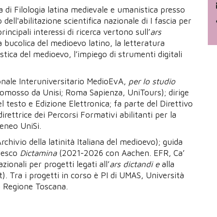
a di Filologia latina medievale e umanistica presso
 dell'abilitazione scientifica nazionale di I fascia per
incipali interessi di ricerca vertono sull’
ars
a bucolica del medioevo latino, la letteratura
tica del medioevo, l’impiego di strumenti digitali
ionale Interuniversitario MedioEvA,
per lo studio
omosso da Unisi; Roma Sapienza, UniTours); dirige
del testo e Edizione Elettronica; fa parte del Direttivo
irettrice dei Percorsi Formativi abilitanti per la
Ateneo UniSi.
rchivio della latinità Italiana del medioevo); guida
edesco
Dictamina
(2021-2026 con Aachen. EFR, Ca’
ionali per progetti legati all’
ars dictandi e
alla
t).
Tra i progetti in corso è PI di UMAS, Università
la Regione Toscana.