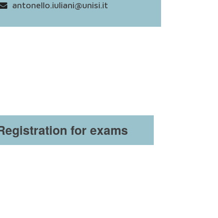
antonello.iuliani@unisi.it
Registration for exams