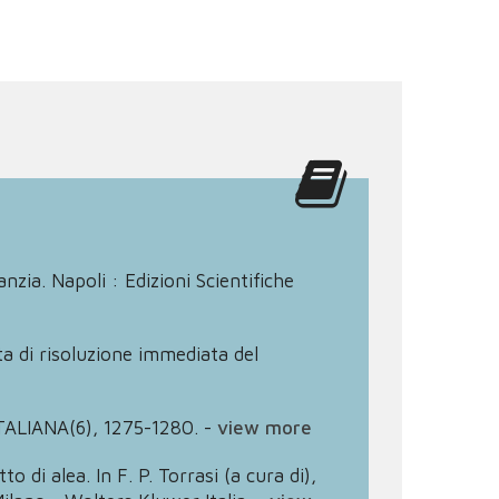
nzia. Napoli : Edizioni Scientifiche
cita di risoluzione immediata del
ITALIANA(6), 1275-1280.
-
view more
o di alea. In F. P. Torrasi (a cura di),