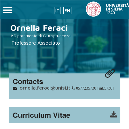
Toggle
IT
EN
navigation
placeholder-
Skip
Ornella
Feraci
to
icon272x331.png
main
Dipartimento di Giurisprudenza
content
Professore Associato
Contacts
ornella.feraci@unisi.it
0577235730 [int.5730]
Curriculum Vitae