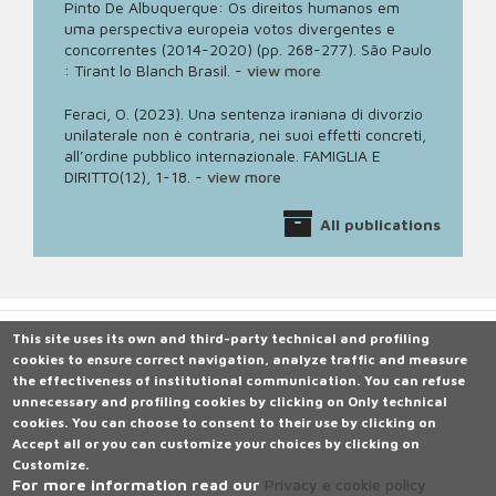
Pinto De Albuquerque: Os direitos humanos em
uma perspectiva europeia votos divergentes e
concorrentes (2014-2020) (pp. 268-277). São Paulo
: Tirant lo Blanch Brasil.
-
view more
Feraci, O. (2023). Una sentenza iraniana di divorzio
unilaterale non è contraria, nei suoi effetti concreti,
all’ordine pubblico internazionale. FAMIGLIA E
DIRITTO(12), 1-18.
-
view more
All publications
This site uses its own and third-party technical and profiling
cookies to ensure correct navigation, analyze traffic and measure
Università degli Studi di Siena
the effectiveness of institutional communication.
Rettorato, via Banchi di Sotto 55, 53100 Siena ITALIA
You can refuse
unnecessary and profiling cookies by clicking on
P.IVA 00273530527 | C.F. 80002070524 |
Caselle Pec: Posta
Only technical
cookies
Elettronica Certificata
.
You can choose to consent to their use by clicking on
Accept all
Contatti:
or you can customize your choices by clicking on
urp@unisi.it
- URP - Ufficio Relazioni con il Pubblico Tel.
Customize
0577 235555
.
For more information read our
Privacy e cookie policy
N. Verde 800 221644 (attivo in Italia da rete fissa), dal lunedì al