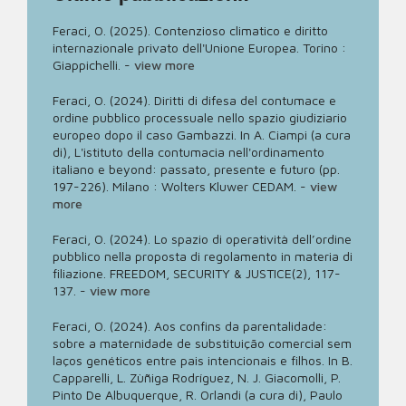
Feraci, O. (2025). Contenzioso climatico e diritto
internazionale privato dell'Unione Europea. Torino :
Giappichelli.
-
view more
Feraci, O. (2024). Diritti di difesa del contumace e
ordine pubblico processuale nello spazio giudiziario
europeo dopo il caso Gambazzi. In A. Ciampi (a cura
di), L'istituto della contumacia nell'ordinamento
italiano e beyond: passato, presente e futuro (pp.
197-226). Milano : Wolters Kluwer CEDAM.
-
view
more
Feraci, O. (2024). Lo spazio di operatività dell’ordine
pubblico nella proposta di regolamento in materia di
filiazione. FREEDOM, SECURITY & JUSTICE(2), 117-
137.
-
view more
Feraci, O. (2024). Aos confins da parentalidade:
sobre a maternidade de substituição comercial sem
laços genéticos entre pais intencionais e filhos. In B.
Capparelli, L. Zùñiga Rodríguez, N. J. Giacomolli, P.
Pinto De Albuquerque, R. Orlandi (a cura di), Paulo