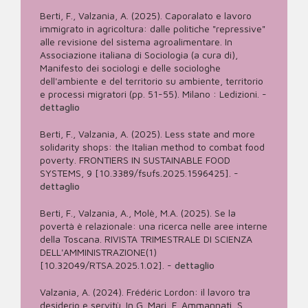
Berti, F., Valzania, A. (2025). Caporalato e lavoro
immigrato in agricoltura: dalle politiche "repressive"
alle revisione del sistema agroalimentare. In
Associazione italiana di Sociologia (a cura di),
Manifesto dei sociologi e delle sociologhe
dell'ambiente e del territorio su ambiente, territorio
e processi migratori (pp. 51-55). Milano : Ledizioni.
-
dettaglio
Berti, F., Valzania, A. (2025). Less state and more
solidarity shops: the Italian method to combat food
poverty. FRONTIERS IN SUSTAINABLE FOOD
SYSTEMS, 9 [10.3389/fsufs.2025.1596425].
-
dettaglio
Berti, F., Valzania, A., Molè, M.A. (2025). Se la
povertà è relazionale: una ricerca nelle aree interne
della Toscana. RIVISTA TRIMESTRALE DI SCIENZA
DELL'AMMINISTRAZIONE(1)
[10.32049/RTSA.2025.1.02].
-
dettaglio
Valzania, A. (2024). Frédéric Lordon: il lavoro tra
desiderio e servitù. In G. Mari, F. Ammannati, S.