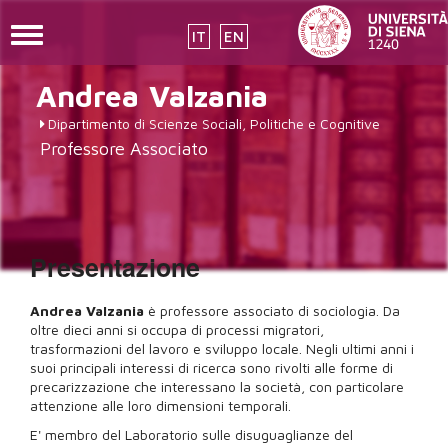
Toggle
IT
EN
navigation
Salta
Andrea
Valzania
al
contenuto
Dipartimento di Scienze Sociali, Politiche e Cognitive
principale
Professore Associato
Presentazione
Andrea Valzania
è professore associato di sociologia. Da
oltre dieci anni si occupa di processi migratori,
trasformazioni del lavoro e sviluppo locale. Negli ultimi anni i
suoi principali interessi di ricerca sono rivolti alle forme di
precarizzazione che interessano la società, con particolare
attenzione alle loro dimensioni temporali.
E' membro del Laboratorio sulle disuguaglianze del