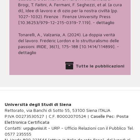
Brogi, T. Faitini, A. Fermani, F. Seghezzi, et al. (a cura
di), Idee di lavoro e di ozio per la nostra civiltà (pp.
1027-1032). Firenze : Firenze University Press
[10.36253/979-12-215-0319-7.119].
-
dettaglio
Tonarelli, A., Valzania, A. (2024). La doppia verità
del lavoro. Frédéric Lordon e lo strutturalismo delle
passioni. IRIDE, 36(1), 175-188 [10.1414/114899].
-
dettaglio
Tutte le pubblicazioni
Università degli Studi di Siena
Rettorato, via Banchi di Sotto 55, 53100 Siena ITALIA
P.IVA 00273530527 | C.F. 80002070524 |
Caselle Pec: Posta
Elettronica Certificata
Contatti:
urp@unisi.it
- URP - Ufficio Relazioni con il Pubblico Tel.
0577 235555
N. Verde 800 221644 (attivo in Italia da rete fissa), dal lunedì al