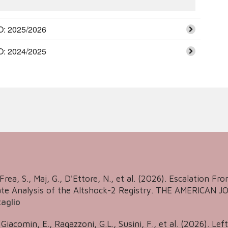
 2025/2026
 2024/2025
 Frea, S., Maj, G., D'Ettore, N., et al. (2026). Escalation 
state Analysis of the Altshock-2 Registry. THE AMERICA
aglio
 Giacomin, E., Ragazzoni, G.L., Susini, F., et al. (2026). Lef