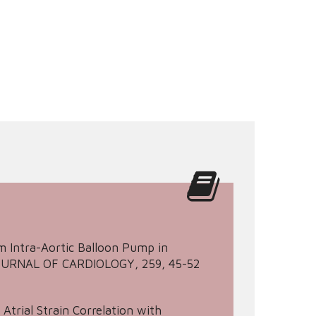
From Intra-Aortic Balloon Pump in
N JOURNAL OF CARDIOLOGY, 259, 45-52
t Atrial Strain Correlation with