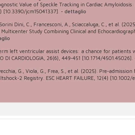
gnostic Value of Speckle Tracking in Cardiac Amyloidosis:
) [10.3390/jcm15041337].
-
dettaglio
 Sorini Dini, C., Francesconi, A., Sciaccaluga, C., et al. (2
Multicenter Study Combining Clinical and Echocardiograp
aglio
term left ventricular assist devices: a chance for patients
O DI CARDIOLOGIA, 26(6), 449-451 [10.1714/4501.45026].
avecchia, G., Viola, G., Frea, S., et al. (2025). Pre-admiss
Altshock-2 Registry. ESC HEART FAILURE, 12(4) [10.1002/e