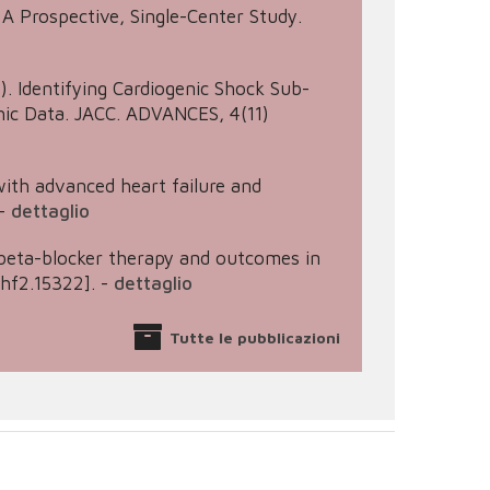
 A Prospective, Single-Center Study.
025). Identifying Cardiogenic Shock Sub-
hic Data. JACC. ADVANCES, 4(11)
 with advanced heart failure and
-
dettaglio
ion beta-blocker therapy and outcomes in
hf2.15322].
-
dettaglio
Tutte le pubblicazioni