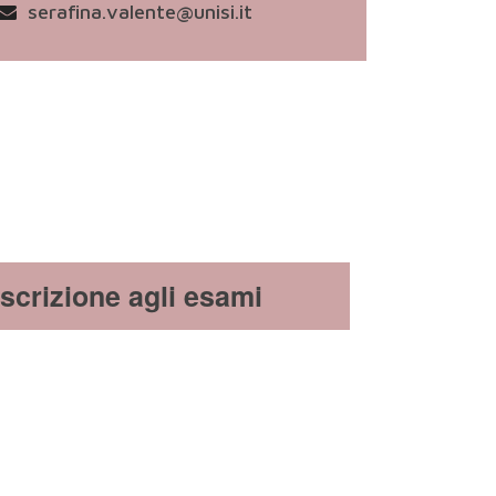
serafina.valente@unisi.it
Iscrizione agli esami