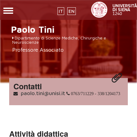
Toggle
IT
EN
navigation
placeholder-
Salta
Paolo
Tini
al
icon272x331.png
contenuto
Dipartimento di Scienze Mediche, Chirurgiche e
principale
Neuroscienze
Professore Associato
Contatti
paolo.tini@unisi.it
0763/711229 - 338/1204173
Attività didattica