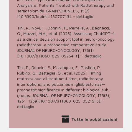
Analysis of Patients Treated with Radiotherapy and
Temozolomide. BRAIN SCIENCES, 15(7)
[10.3390/brainsci15070713].
-
dettaglio
Tini, P., Novi, F., Donnini, F., Perrella, A., Bagnacci,
G., Mazzei, M.A., et al. (2025). Assessing ChatGPT-4
as a clinical decision support tool in neuro-oncology
radiotherapy: a prospective comparative study.
JOURNAL OF NEURO-ONCOLOGY, 176(1)
[10.1007/s11060-025-05254-z].
-
dettaglio
Tini, P., Donnini, F., Marampon, F., Pastina, P.,
Rubino, G., Battaglia, G., et al. (2025). Timing
matters: overall treatment time, radiotherapy
interruptions, and outcomes in glioblastomas—
prognostic significance in different biological sub-
groups. JOURNAL OF NEURO-ONCOLOGY, 175(3),
1261-1269 [10.1007/s11060-025-05215-6].
-
dettaglio
Tutte le pubblicazioni