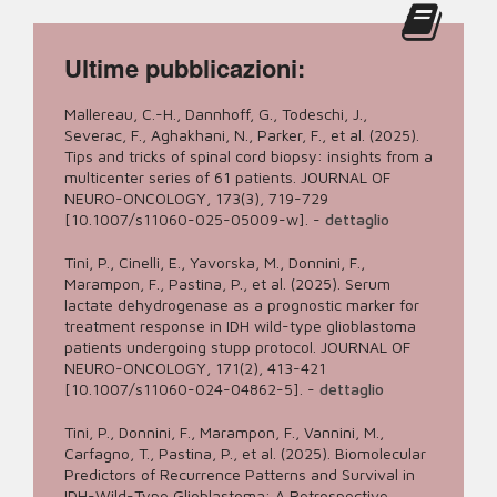
Ultime pubblicazioni:
Mallereau, C.-H., Dannhoff, G., Todeschi, J.,
Severac, F., Aghakhani, N., Parker, F., et al. (2025).
Tips and tricks of spinal cord biopsy: insights from a
multicenter series of 61 patients. JOURNAL OF
NEURO-ONCOLOGY, 173(3), 719-729
[10.1007/s11060-025-05009-w].
-
dettaglio
Tini, P., Cinelli, E., Yavorska, M., Donnini, F.,
Marampon, F., Pastina, P., et al. (2025). Serum
lactate dehydrogenase as a prognostic marker for
treatment response in IDH wild-type glioblastoma
patients undergoing stupp protocol. JOURNAL OF
NEURO-ONCOLOGY, 171(2), 413-421
[10.1007/s11060-024-04862-5].
-
dettaglio
Tini, P., Donnini, F., Marampon, F., Vannini, M.,
Carfagno, T., Pastina, P., et al. (2025). Biomolecular
Predictors of Recurrence Patterns and Survival in
IDH-Wild-Type Glioblastoma: A Retrospective