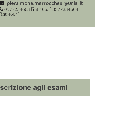
piersimone.marrocchesi@unisi.it
0577234663 [int.4663],0577234664
[int.4664]
Iscrizione agli esami