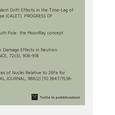
endent Drift Effects in the Time-Lag of
scope (CALET). PROGRESS OF
outh Pole: the MoonRay concept.
 Bulk Damage Effects in Neutron
CE, 72(3), 908-918
nces of Nuclei Relative to 26Fe for
CAL JOURNAL, 988(2) [10.3847/1538-
Tutte le pubblicazioni