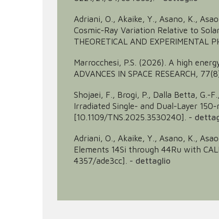
Adriani, O., Akaike, Y., Asano, K., Asao
Cosmic-Ray Variation Relative to Sol
THEORETICAL AND EXPERIMENTAL PHYS
Marrocchesi, P.S. (2026). A high ene
ADVANCES IN SPACE RESEARCH, 77(8), 
Shojaei, F., Brogi, P., Dalla Betta, G.-F
Irradiated Single- and Dual-Layer 
[10.1109/TNS.2025.3530240].
-
dettag
Adriani, O., Akaike, Y., Asano, K., Asao
Elements 14Si through 44Ru with CAL
4357/ade3cc].
-
dettaglio