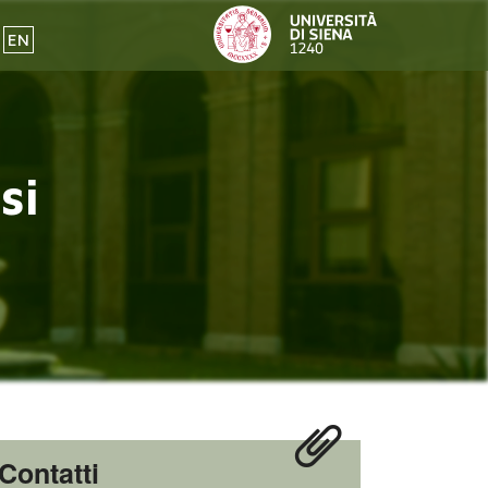
EN
si
Contatti