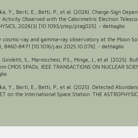
ka, Y., Berti, E., Betti, P., et al. (2026). Charge-Sign Dep
ar Activity Observed with the Calorimetric Electron Tele
ICS, 2026(3) [10.1093/ptep/ptag025].
-
dettaglio
rgy cosmic-ray and gamma-ray observatory at the Moon S
8460-8471 [10.1016/j.asr.2025.10.076].
-
dettaglio
., Giroletti, S., Marrocchesi, P.S., Minga, J., et al. (2025).
150-nm CMOS SPADs. IEEE TRANSACTIONS ON NUCLEAR SCIEN
lio
ka, Y., Berti, E., Betti, P., et al. (2025). Detected Abunda
ET on the International Space Station. THE ASTROPHYSI