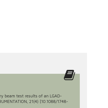
minary beam test results of an LGAD-
TRUMENTATION, 21(4) [10.1088/1748-