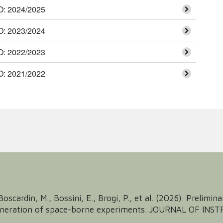
 2024/2025
 2023/2024
 2022/2023
 2021/2022
, Boscardin, M., Bossini, E., Brogi, P., et al. (2026). Preli
generation of space-borne experiments. JOURNAL OF INS