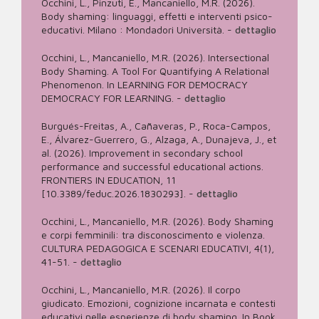
Occhini, L., Pinzuti, E., Mancaniello, M.R. (2026).
Body shaming: linguaggi, effetti e interventi psico-
educativi. Milano : Mondadori Università.
-
dettaglio
Occhini, L., Mancaniello, M.R. (2026). Intersectional
Body Shaming. A Tool For Quantifying A Relational
Phenomenon. In LEARNING FOR DEMOCRACY
DEMOCRACY FOR LEARNING.
-
dettaglio
Burgués-Freitas, A., Cañaveras, P., Roca-Campos,
E., Álvarez-Guerrero, G., Alzaga, A., Dunajeva, J., et
al. (2026). Improvement in secondary school
performance and successful educational actions.
FRONTIERS IN EDUCATION, 11
[10.3389/feduc.2026.1830293].
-
dettaglio
Occhini, L., Mancaniello, M.R. (2026). Body Shaming
e corpi femminili: tra disconoscimento e violenza.
CULTURA PEDAGOGICA E SCENARI EDUCATIVI, 4(1),
41-51.
-
dettaglio
Occhini, L., Mancaniello, M.R. (2026). Il corpo
giudicato. Emozioni, cognizione incarnata e contesti
educativi nelle esperienze di body shaming. In Book