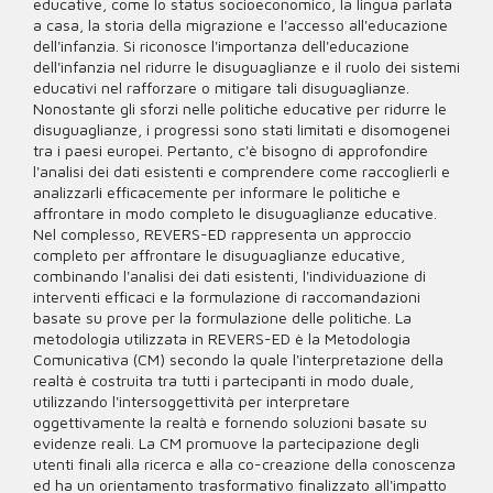
educative, come lo status socioeconomico, la lingua parlata
a casa, la storia della migrazione e l'accesso all'educazione
dell'infanzia. Si riconosce l'importanza dell'educazione
dell'infanzia nel ridurre le disuguaglianze e il ruolo dei sistemi
educativi nel rafforzare o mitigare tali disuguaglianze.
Nonostante gli sforzi nelle politiche educative per ridurre le
disuguaglianze, i progressi sono stati limitati e disomogenei
tra i paesi europei. Pertanto, c'è bisogno di approfondire
l'analisi dei dati esistenti e comprendere come raccoglierli e
analizzarli efficacemente per informare le politiche e
affrontare in modo completo le disuguaglianze educative.
Nel complesso, REVERS-ED rappresenta un approccio
completo per affrontare le disuguaglianze educative,
combinando l'analisi dei dati esistenti, l'individuazione di
interventi efficaci e la formulazione di raccomandazioni
basate su prove per la formulazione delle politiche. La
metodologia utilizzata in REVERS-ED è la Metodologia
Comunicativa (CM) secondo la quale l'interpretazione della
realtà è costruita tra tutti i partecipanti in modo duale,
utilizzando l'intersoggettività per interpretare
oggettivamente la realtà e fornendo soluzioni basate su
evidenze reali. La CM promuove la partecipazione degli
utenti finali alla ricerca e alla co-creazione della conoscenza
ed ha un orientamento trasformativo finalizzato all'impatto