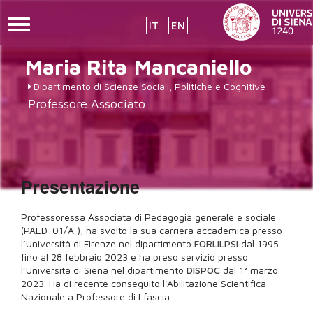
Toggle
IT
EN
navigation
Salta
Maria Rita
Mancaniello
al
contenuto
Dipartimento di Scienze Sociali, Politiche e Cognitive
principale
Professore Associato
Presentazione
Professoressa Associata di Pedagogia generale e sociale
(PAED-01/A ), ha svolto la sua carriera accademica presso
l’Università di Firenze nel dipartimento
FORLILPSI
dal 1995
fino al 28 febbraio 2023 e ha preso servizio presso
l’Università di Siena nel dipartimento
DISPOC
dal 1° marzo
2023. Ha di recente conseguito l'Abilitazione Scientifica
Nazionale a Professore di I fascia.