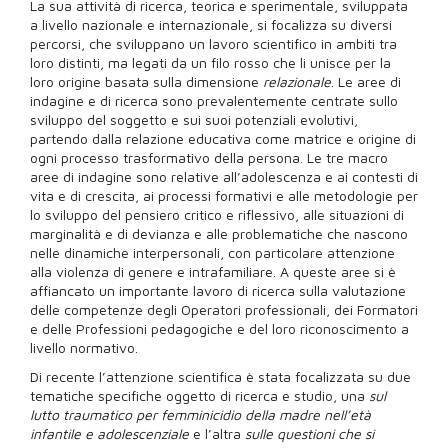
La sua attività di ricerca, teorica e sperimentale, sviluppata
a livello nazionale e internazionale, si focalizza su diversi
percorsi, che sviluppano un lavoro scientifico in ambiti tra
loro distinti, ma legati da un filo rosso che li unisce per la
loro origine basata sulla dimensione
relazionale
. Le aree di
indagine e di ricerca sono prevalentemente centrate sullo
sviluppo del soggetto e sui suoi potenziali evolutivi,
partendo dalla relazione educativa come matrice e origine di
ogni processo trasformativo della persona. Le tre macro
aree di indagine sono relative all’adolescenza e ai contesti di
vita e di crescita, ai processi formativi e alle metodologie per
lo sviluppo del pensiero critico e riflessivo, alle situazioni di
marginalità e di devianza e alle problematiche che nascono
nelle dinamiche interpersonali, con particolare attenzione
alla violenza di genere e intrafamiliare. A queste aree si è
affiancato un importante lavoro di ricerca sulla valutazione
delle competenze degli Operatori professionali, dei Formatori
e delle Professioni pedagogiche e del loro riconoscimento a
livello normativo.
Di recente l’attenzione scientifica è stata focalizzata su due
tematiche specifiche oggetto di ricerca e studio, una
sul
lutto traumatico per femminicidio della madre nell’età
infantile e adolescenziale
e l’altra
sulle questioni che si