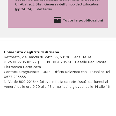
Of Abstract. Stati Generali dell'Emboided Education
(pp.24-24).
-
dettaglio
Tutte le pubblicazioni
Università degli Studi di Siena
Rettorato, via Banchi di Sotto 55, 53100 Siena ITALIA
P.IVA 00273530527 | C.F. 80002070524 |
Caselle Pec: Posta
Elettronica Certificata
Contatti:
urp@unisi.it
- URP - Ufficio Relazioni con il Pubblico Tel.
0577 235555
N. Verde 800 221644 (attivo in Italia da rete fissa), dal lunedì al
venerdì dalle ore 9.20 alle 13 e martedì e giovedì dalle 14 alle 16