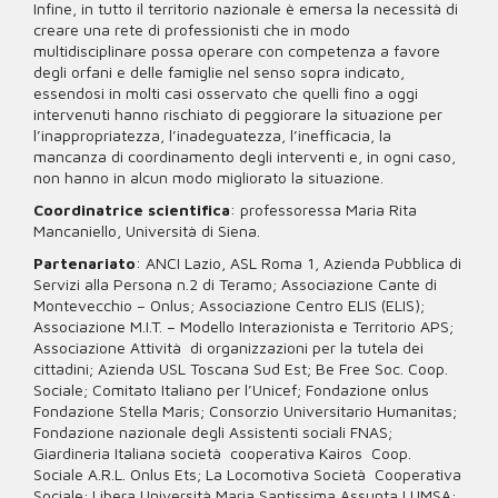
Infine, in tutto il territorio nazionale è emersa la necessità di
creare una rete di professionisti che in modo
multidisciplinare possa operare con competenza a favore
degli orfani e delle famiglie nel senso sopra indicato,
essendosi in molti casi osservato che quelli fino a oggi
intervenuti hanno rischiato di peggiorare la situazione per
l’inappropriatezza, l’inadeguatezza, l’inefficacia, la
mancanza di coordinamento degli interventi e, in ogni caso,
non hanno in alcun modo migliorato la situazione.
Coordinatrice scientifica
: professoressa Maria Rita
Mancaniello, Università di Siena.
Partenariato
: ANCI Lazio, ASL Roma 1, Azienda Pubblica di
Servizi alla Persona n.2 di Teramo; Associazione Cante di
Montevecchio – Onlus; Associazione Centro ELIS (ELIS);
Associazione M.I.T. – Modello Interazionista e Territorio APS;
Associazione Attività di organizzazioni per la tutela dei
cittadini; Azienda USL Toscana Sud Est; Be Free Soc. Coop.
Sociale; Comitato Italiano per l’Unicef; Fondazione onlus
Fondazione Stella Maris; Consorzio Universitario Humanitas;
Fondazione nazionale degli Assistenti sociali FNAS;
Giardineria Italiana società cooperativa Kairos Coop.
Sociale A.R.L. Onlus Ets; La Locomotiva Società Cooperativa
Sociale; Libera Università Maria Santissima Assunta LUMSA;