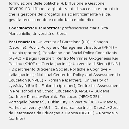
formulazione delle politiche. 4. Diffusione e Gestione:
REVERS-ED diffonderà gli interventi di successo e garantirà
che la gestione del progetto sia scientificamente valida,
gestita tecnicamente e condotta in modo etico.
Coordinatrice scientifica
: professoressa Maria Rita
Mancaniello, Università di Siena
Partenariato
: University of Barcelona (UB) – Spagna
(Capofila); Public Policy and Management Institute (PPMI) –
Lituania (partner); Population and Social Policy Consultants
(PSPC) – Belgio (partner); Kentro Merimnas Oikogeneias Kai
Paidiou (KMOP) – Grecia (partner); Università di Siena (UNISI)
- Dipartimento di Scienze Sociali, Politiche e Cognitive –
Italia (partner); National Center for Policy and Assessment in
Education (CNPEE) – Romania (partner); University of
Jyväskylä (UoJ) – Finlandia (partner); Centre for Assessment
in Pre-school and School Education (CAPSE) – Bulgaria
(partner); Direçao-Geral da Educaçao (MEC-DGE) –
Portogallo (partner); Dublin City University (DCU) – Irlanda;
Aarhus University (AU) – Danimarca (partner); Direção-Geral
de Estatísticas da Educação e Ciência (DGEEC) – Portogallo
(partner).