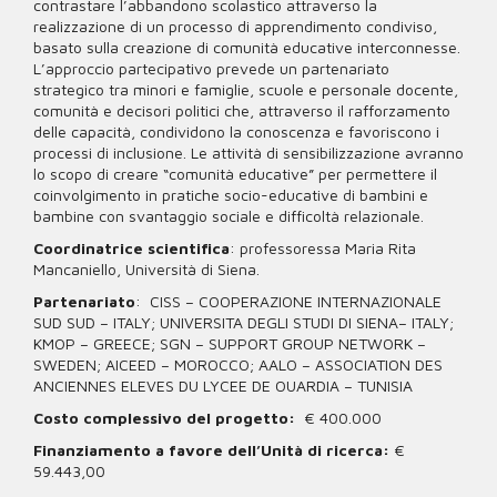
contrastare l’abbandono scolastico attraverso la
realizzazione di un processo di apprendimento condiviso,
basato sulla creazione di comunità educative interconnesse.
L’approccio partecipativo prevede un partenariato
strategico tra minori e famiglie, scuole e personale docente,
comunità e decisori politici che, attraverso il rafforzamento
delle capacità, condividono la conoscenza e favoriscono i
processi di inclusione. Le attività di sensibilizzazione avranno
lo scopo di creare “comunità educative” per permettere il
coinvolgimento in pratiche socio-educative di bambini e
bambine con svantaggio sociale e difficoltà relazionale.
Coordinatrice scientifica
: professoressa Maria Rita
Mancaniello, Università di Siena.
Partenariato
: CISS – COOPERAZIONE INTERNAZIONALE
SUD SUD – ITALY; UNIVERSITA DEGLI STUDI DI SIENA– ITALY;
KMOP – GREECE; SGN – SUPPORT GROUP NETWORK –
SWEDEN; AICEED – MOROCCO; AALO – ASSOCIATION DES
ANCIENNES ELEVES DU LYCEE DE OUARDIA – TUNISIA
Costo complessivo del progetto:
€ 400.000
Finanziamento a favore dell’Unità di ricerca:
€
59.443,00