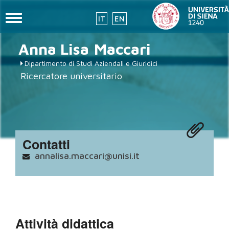
Toggle
IT
EN
navigation
placeholder-
Salta
Anna Lisa
Maccari
al
icon272x331.png
contenuto
Dipartimento di Studi Aziendali e Giuridici
principale
Ricercatore universitario
Contatti
annalisa.maccari@unisi.it
Attività didattica