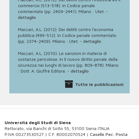
commercio (513-518). In Codice penale
commentato (pp. 2409-2441). Milano : Utet.
-
dettaglio
Maccari, A.L. (2012). Dei delitti contro l'economia
pubblica (499-512). In Codice penale commentato
(pp. 2374-2409). Milano : Utet.
-
dettaglio
Maccari, A.L. (2010). Le sanzioni in materia di
sostanze pericolose. In Il nuovo diritto penale della
sicurezza nei luoghi di lavoro (pp. 809-878). Milano
: Dott. A. Giuffrè Editore.
-
dettaglio
Tutte le pubblicazioni
Università degli Studi di Siena
Rettorato, via Banchi di Sotto 55, 53100 Siena ITALIA
P.IVA 00273530527 | C.F. 80002070524 |
Caselle Pec: Posta