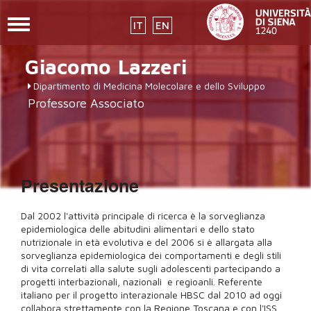
Toggle
IT
EN
navigation
Salta
Giacomo
Lazzeri
al
contenuto
Dipartimento di Medicina Molecolare e dello Sviluppo
principale
Professore Associato
Presentazione
Dal 2002 l'attività principale di ricerca è la sorveglianza
epidemiologica delle abitudini alimentari e dello stato
nutrizionale in età evolutiva e del 2006 si è allargata alla
sorveglianza epidemiologica dei comportamenti e degli stili
di vita correlati alla salute sugli adolescenti partecipando a
progetti interbazionali, nazionali e regioanli. Referente
italiano per il progetto interazionale HBSC dal 2010 ad oggi
collabora strettamente con la Regione Toscana e con l'ISS