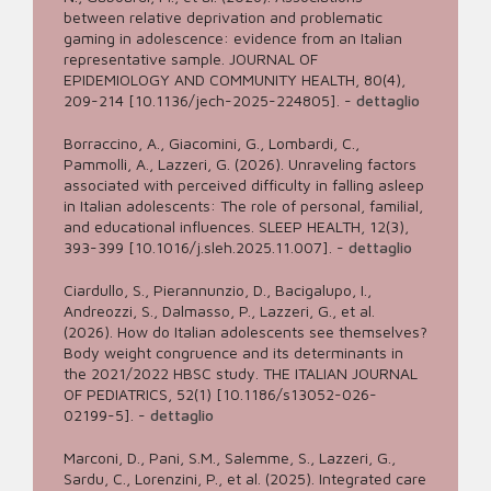
between relative deprivation and problematic
gaming in adolescence: evidence from an Italian
representative sample. JOURNAL OF
EPIDEMIOLOGY AND COMMUNITY HEALTH, 80(4),
209-214 [10.1136/jech-2025-224805].
-
dettaglio
Borraccino, A., Giacomini, G., Lombardi, C.,
Pammolli, A., Lazzeri, G. (2026). Unraveling factors
associated with perceived difficulty in falling asleep
in Italian adolescents: The role of personal, familial,
and educational influences. SLEEP HEALTH, 12(3),
393-399 [10.1016/j.sleh.2025.11.007].
-
dettaglio
Ciardullo, S., Pierannunzio, D., Bacigalupo, I.,
Andreozzi, S., Dalmasso, P., Lazzeri, G., et al.
(2026). How do Italian adolescents see themselves?
Body weight congruence and its determinants in
the 2021/2022 HBSC study. THE ITALIAN JOURNAL
OF PEDIATRICS, 52(1) [10.1186/s13052-026-
02199-5].
-
dettaglio
Marconi, D., Pani, S.M., Salemme, S., Lazzeri, G.,
Sardu, C., Lorenzini, P., et al. (2025). Integrated care