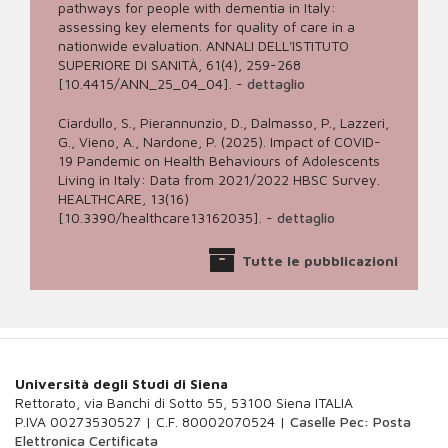
pathways for people with dementia in Italy:
assessing key elements for quality of care in a
nationwide evaluation. ANNALI DELL'ISTITUTO
SUPERIORE DI SANITÀ, 61(4), 259-268
[10.4415/ANN_25_04_04].
-
dettaglio
Ciardullo, S., Pierannunzio, D., Dalmasso, P., Lazzeri,
G., Vieno, A., Nardone, P. (2025). Impact of COVID-
19 Pandemic on Health Behaviours of Adolescents
Living in Italy: Data from 2021/2022 HBSC Survey.
HEALTHCARE, 13(16)
[10.3390/healthcare13162035].
-
dettaglio
Tutte le pubblicazioni
Università degli Studi di Siena
Rettorato, via Banchi di Sotto 55, 53100 Siena ITALIA
P.IVA 00273530527 | C.F. 80002070524 |
Caselle Pec: Posta
Elettronica Certificata