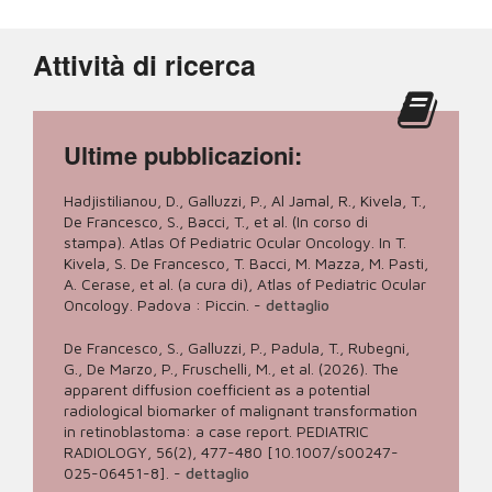
Attività di ricerca
Ultime pubblicazioni:
Hadjistilianou, D., Galluzzi, P., Al Jamal, R., Kivela, T.,
De Francesco, S., Bacci, T., et al. (In corso di
stampa). Atlas Of Pediatric Ocular Oncology. In T.
Kivela, S. De Francesco, T. Bacci, M. Mazza, M. Pasti,
A. Cerase, et al. (a cura di), Atlas of Pediatric Ocular
Oncology. Padova : Piccin.
-
dettaglio
De Francesco, S., Galluzzi, P., Padula, T., Rubegni,
G., De Marzo, P., Fruschelli, M., et al. (2026). The
apparent diffusion coefficient as a potential
radiological biomarker of malignant transformation
in retinoblastoma: a case report. PEDIATRIC
RADIOLOGY, 56(2), 477-480 [10.1007/s00247-
025-06451-8].
-
dettaglio