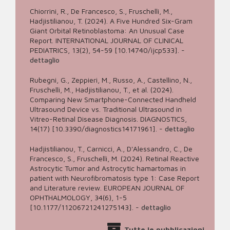
Chiorrini, R., De Francesco, S., Fruschelli, M.,
Hadjistilianou, T. (2024). A Five Hundred Six-Gram
Giant Orbital Retinoblastoma: An Unusual Case
Report. INTERNATIONAL JOURNAL OF CLINICAL
PEDIATRICS, 13(2), 54-59 [10.14740/ijcp533].
-
dettaglio
Rubegni, G., Zeppieri, M., Russo, A., Castellino, N.,
Fruschelli, M., Hadjistilianou, T., et al. (2024).
Comparing New Smartphone-Connected Handheld
Ultrasound Device vs. Traditional Ultrasound in
Vitreo-Retinal Disease Diagnosis. DIAGNOSTICS,
14(17) [10.3390/diagnostics14171961].
-
dettaglio
Hadjistilianou, T., Carnicci, A., D'Alessandro, C., De
Francesco, S., Fruschelli, M. (2024). Retinal Reactive
Astrocytic Tumor and Astrocytic hamartomas in
patient with Neurofibromatosis type 1: Case Report
and Literature review. EUROPEAN JOURNAL OF
OPHTHALMOLOGY, 34(6), 1-5
[10.1177/11206721241275143].
-
dettaglio
Tutte le pubblicazioni