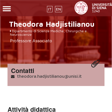
Toggle
IT
EN
navigation
placeholder-
Salta
Theodora
Hadjistilianou
al
icon272x331.png
contenuto
Dipartimento di Scienze Mediche, Chirurgiche e
principale
Neuroscienze
Professore Associato
Contatti
theodora.hadjistilianou@unisi.it
Attività didattica