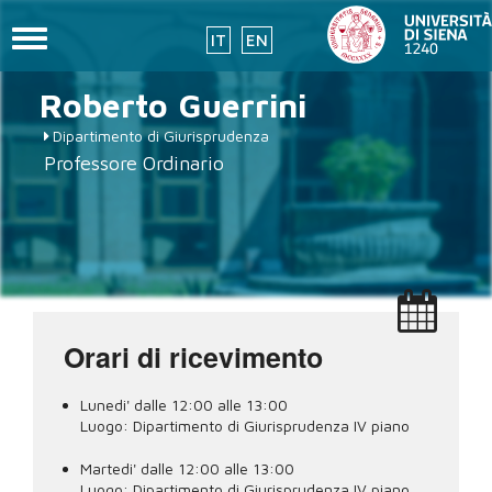
Toggle
IT
EN
navigation
placeholder-
Salta
Roberto
Guerrini
al
icon272x331.png
contenuto
Dipartimento di Giurisprudenza
principale
Professore Ordinario
Orari di ricevimento
Lunedi' dalle 12:00 alle 13:00
Luogo:
Dipartimento di Giurisprudenza IV piano
Martedi' dalle 12:00 alle 13:00
Luogo:
Dipartimento di Giurisprudenza IV piano