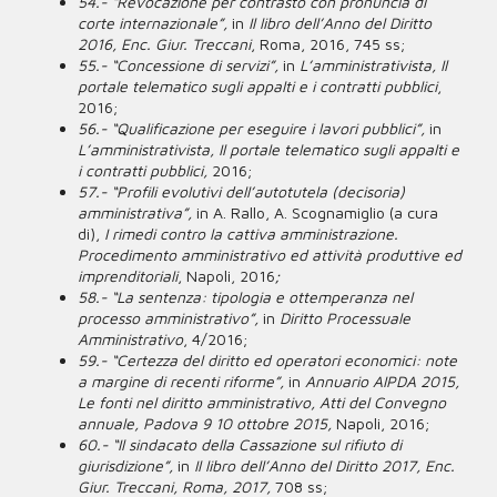
54.- “Revocazione per contrasto con pronuncia di
corte internazionale”,
in
Il libro dell’Anno del Diritto
2016, Enc. Giur. Treccani
, Roma, 2016, 745 ss;
55.- “Concessione di servizi”,
in
L’amministrativista, Il
portale telematico sugli appalti e i contratti pubblici
,
2016;
56.- “Qualificazione per eseguire i lavori pubblici”,
in
L’amministrativista, Il portale telematico sugli appalti e
i contratti pubblici,
2016;
57.- “Profili evolutivi dell’autotutela (decisoria)
amministrativa”,
in A. Rallo, A. Scognamiglio (a cura
di),
I rimedi contro la cattiva amministrazione.
Procedimento amministrativo ed attività produttive ed
imprenditoriali
, Napoli, 2016
;
58.- “La sentenza: tipologia e ottemperanza nel
processo amministrativo”,
in
Diritto Processuale
Amministrativo
, 4/2016;
59.- “Certezza del diritto ed operatori economici: note
a margine di recenti riforme”,
in
Annuario AIPDA 2015,
Le fonti nel diritto amministrativo, Atti del Convegno
annuale, Padova 9 10 ottobre 2015,
Napoli, 2016;
60.- “Il sindacato della Cassazione sul rifiuto di
giurisdizione”,
in
Il libro dell’Anno del Diritto 2017, Enc.
Giur. Treccani, Roma, 2017,
708 ss;