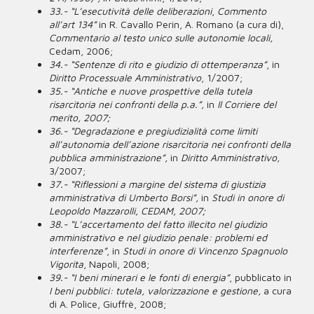
33.- “L’esecutività delle deliberazioni
,
Commento
all’art 134
”
in R. Cavallo Perin, A. Romano (a cura di),
Commentario al testo unico sulle autonomie locali,
Cedam, 2006;
34.- “Sentenze di rito e giudizio di ottemperanza”
, in
Diritto Processuale Amministrativo
, 1/2007;
35.- “Antiche e nuove prospettive della tutela
risarcitoria nei confronti della p.a.”,
in
Il Corriere del
merito, 2007;
36.- “Degradazione e pregiudizialità come limiti
all’autonomia dell’azione risarcitoria nei confronti della
pubblica amministrazione”,
in
Diritto Amministrativo,
3/2007;
37.- “Riflessioni a margine del sistema di giustizia
amministrativa di Umberto Borsi”,
in
Studi in onore di
Leopoldo Mazzarolli, CEDAM, 2007;
38.- “L’accertamento del fatto illecito nel giudizio
amministrativo e nel giudizio penale: problemi ed
interferenze”
, in
Studi in onore di Vincenzo Spagnuolo
Vigorita
, Napoli, 2008;
39.- “I beni minerari e le fonti di energia”
, pubblicato in
I beni pubblici: tutela, valorizzazione e gestione,
a cura
di A. Police, Giuffrè, 2008;