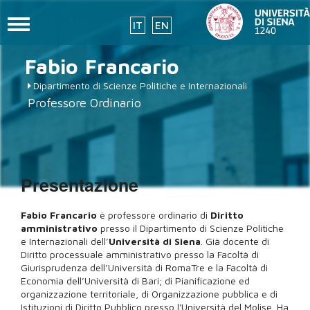
Toggle
IT
EN
navigation
Salta
Fabio
Francario
al
contenuto
Dipartimento di Scienze Politiche e Internazionali
principale
Professore Ordinario
Presentazione
Fabio Francario
è professore ordinario di
Diritto
amministrativo
presso il Dipartimento di Scienze Politiche
e Internazionali dell’
Università di Siena
. Già docente di
Diritto processuale amministrativo presso la Facoltà di
Giurisprudenza dell’Università di RomaTre e la Facoltà di
Economia dell’Università di Bari; di Pianificazione ed
organizzazione territoriale, di Organizzazione pubblica e di
Istituzioni di Diritto Pubblico presso l'Università del Molise. Ha