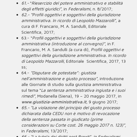
61.-
“
Riesercizio del potere amministrativo e stabilità
degli effetti giuridici”
, in
Federalismi,
n. 8/2017;
62.- “Profili oggettivi e soggettivi della giurisdizione
amministrativa. In ricordo di Leopoldo Mazzarolli”,
a
cura di F. Francario, M. A. Sandulli, Editoriale
Scientifica, 2017;
63.- “
Profili oggettivi e soggettivi della giurisdizione
amministrativa (introduzione al convegno)”,
in F.
Francario, M. A. Sandulli
(
a cura di),
Profili oggettivi e
soggettivi della giurisdizione amministrativa. In ricordo
di Leopoldo Mazzarolli,
Editoriale Scientifica, 2017, 13
ss;
64.-
“Disputare de potestate”: giustizia
nell’amministrazione e giusto processo”,
introduzione
alle Giornate di studio sulla giustizia amministrativa
sul tema “
La sentenza amministrativa ingiusta e i suoi
rimedi”
, Modanella (Siena), 19 – 20 maggio 2017, in
www.giustizia-amministrativa.it
,
9 giugno 2017;
65.- “La violazione del principio del giusto processo
dichiarata dalla CEDU non è motivo di revocazione
della sentenza passata in giudicato (prime
considerazioni su Corte cost. 26 maggio 2017 n. 123)”
,
in
Federalismi
, 13/2017;
66.- “La tutela dei diritti post Brexit”, in Federalismi,