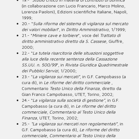
(in collaborazione con Lucio Francario, Marco Molino,
Lorenza Paoloni), Edizioni scientifiche Italiane, Napoli,
1999;
20.- “
Sulla riforma del sistema di vigilanza sul mercato
dei valori mobiliari
”, in
Diritto Amministrativo
, 1/1999;
21.- “
Miniere cave e torbiere
”, voce del
Trattato di
diritto amministrativo diretto da S. Cassese
, Giuffrè,
2000;
22.- “
La tutela risarcitoria delle situazioni soggettive
alla luce della recente sentenza della Cassazione
SS.UU. n. 500/99
”, in
Rivista Giuridica Quadrimestrale
dei Pubblici Servizi
, 1/2000;
23.- “
La vigilanza sui mercati”
, in G.F. Campobasso (a
cura di), in
Le riforme del diritto commerciale
,
Commentario
Testo Unico della Finanza
, diretto da
Gian Franco Campobasso, UTET, Torino, 2002;
24.- “
La vigilanza sulla società di gestione”
, in G.F.
Campobasso (a cura di), in
Le riforme del diritto
commerciale
,
Commentario al Testo Unico della
Finanza
, UTET, Torino, 2002;
25.-
“La vigilanza sui mercati non regolamentati”
, in
G.F. Campobasso (a cura di),
Le riforme del diritto
commerciale
,
Commentario al
Testo Unico della