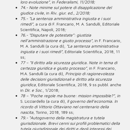
loro evoluzione”
, in
Federalismi, 11/2018;
74.- Note minime sul potere di disapplicazione del
giudice civile,
in
Riv. giur. ed., 2/2018;
75.- “La sentenza amministrativa ingiusta e i suoi
rimedi”,
a cura di F. Francario, M. A. Sandulli, Editoriale
Scientifica, Napoli, 2018
;
76.- “Disputare de potestate”: giustizia
nell’amministrazione e giusto processo”,
in F. Francario,
M. A. Sandulli (a cura di),
“La sentenza amministrativa
ingiusta e i suoi rimedi”,
Editoriale Scientifica, 2018, 11
ss;
77 – “Il diritto alla sicurezza giuridica. Note in tema di
certezza giuridica e giusto processo”
, in F. Francario,
M.A. Sandulli (a cura di),
Principio di ragionevolezza
delle decisioni giurisdizionali e diritto alla sicurezza
giuridica
, Editoriale Scientifica, 2018, 9 ss pubbl. anche
in
Dir. e Soc
., 1/2018;
78 – “Poche regole ma buone: mission impossible?”, in
S. Licciardello (a cura di),
Il governo dell’economia. In
ricordo di Vittorio Ottaviano nel centenario della
nascita,
Torino, 2018, 189 ss;
79.- “Autogoverno della magistratura e tutela
giurisdizionale. Brevi cenni sui profili problematici della
tutela giurisdizionale dei diritti e degli interessi dei