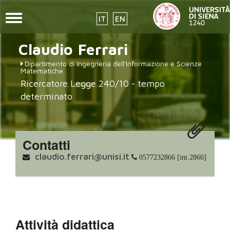
Toggle
IT
EN
navigation
placeholder-
Salta
Claudio
Ferrari
al
icon272x331.png
contenuto
Dipartimento di Ingegneria dell'Informazione e Scienze
principale
Matematiche
Ricercatore Legge 240/10 - tempo
determinato
Contatti
claudio.ferrari@unisi.it
0577232866 [int.2866]
Attività didattica