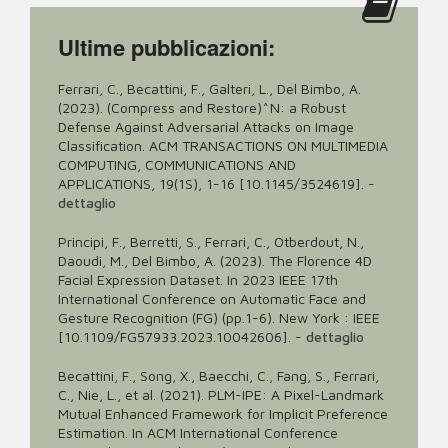
Ultime pubblicazioni:
Ferrari, C., Becattini, F., Galteri, L., Del Bimbo, A.
(2023). (Compress and Restore)^N: a Robust
Defense Against Adversarial Attacks on Image
Classification. ACM TRANSACTIONS ON MULTIMEDIA
COMPUTING, COMMUNICATIONS AND
APPLICATIONS, 19(1S), 1-16 [10.1145/3524619].
-
dettaglio
Principi, F., Berretti, S., Ferrari, C., Otberdout, N.,
Daoudi, M., Del Bimbo, A. (2023). The Florence 4D
Facial Expression Dataset. In 2023 IEEE 17th
International Conference on Automatic Face and
Gesture Recognition (FG) (pp.1-6). New York : IEEE
[10.1109/FG57933.2023.10042606].
-
dettaglio
Becattini, F., Song, X., Baecchi, C., Fang, S., Ferrari,
C., Nie, L., et al. (2021). PLM-IPE: A Pixel-Landmark
Mutual Enhanced Framework for Implicit Preference
Estimation. In ACM International Conference