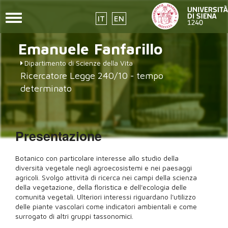
Toggle
IT
EN
navigation
Salta
Emanuele
Fanfarillo
al
contenuto
Dipartimento di Scienze della Vita
principale
Ricercatore Legge 240/10 - tempo
determinato
Presentazione
Botanico con particolare interesse allo studio della
diversità vegetale negli agroecosistemi e nei paesaggi
agricoli. Svolgo attività di ricerca nei campi della scienza
della vegetazione, della floristica e dell'ecologia delle
comunità vegetali. Ulteriori interessi riguardano l'utilizzo
delle piante vascolari come indicatori ambientali e come
surrogato di altri gruppi tassonomici.