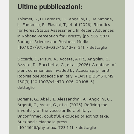
Ultime pubblicazioni:
Tolomei, S., Di Lorenzo, G., Angelini, F., De Simone,
L., Fanfarillo, E., Fiaschi, T., et al. (2026). Robotics
for Forest Status Assessment. In Recent Advances
in Robotic Perception for Forestry (pp. 565-587).
Springer Science and Business Media
[10.1007/978-3-032-15812-3_21].
-
dettaglio
Siccardi, E., Misuri, A., Acosta, A.T.R., Angiolini, C.,
Azzaro, D., Bacchetta, G., et al. (2026). A dataset of
plant communities invaded by Acacia sp. pl. and
Robinia pseudoacacia in Italy. PLANT BIOSYSTEMS,
160(3) [10.1007/s44473-026-00108-6].
-
dettaglio
Domina, G., Abeli, T., Alessandrini, A., Angiolini, C.,
Argenti, C., Astuti, G., et al. (2025). Refining the
inventory of the vascular flora of Italy:
Unconfirmed, doubtful, excluded or extinct taxa.
Auckland : Magnolia press
[10.11646/phytotaxa.723.1.1].
-
dettaglio