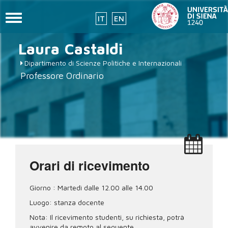
Toggle
IT
EN
navigation
Salta
Laura
Castaldi
al
contenuto
Dipartimento di Scienze Politiche e Internazionali
principale
Professore Ordinario
Orari di ricevimento
Giorno : Martedì dalle 12.00 alle 14.00
Luogo: stanza docente
Nota: Il ricevimento studenti, su richiesta, potrà
avvenire da remoto al seguente