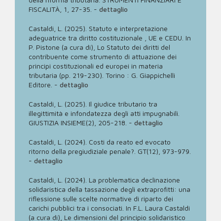
FISCALITÀ, 1, 27-35.
-
dettaglio
Castaldi, L. (2025). Statuto e interpretazione
adeguatrice tra diritto costituzionale , UE e CEDU. In
P. Pistone (a cura di), Lo Statuto dei diritti del
contribuente come strumento di attuazione dei
principi costituzionali ed europei in materia
tributaria (pp. 219-230). Torino : G. Giappichelli
Editore.
-
dettaglio
Castaldi, L. (2025). Il giudice tributario tra
illegittimità e infondatezza degli atti impugnabili.
GIUSTIZIA INSIEME(2), 205-218.
-
dettaglio
Castaldi, L. (2024). Costi da reato ed evocato
ritorno della pregiudiziale penale?. GT(12), 973-979.
-
dettaglio
Castaldi, L. (2024). La problematica declinazione
solidaristica della tassazione degli extraprofitti: una
riflessione sulle scelte normative di riparto dei
carichi pubblici tra i consociati. In F.L. Laura Castaldi
(a cura di), Le dimensioni del principio solidaristico