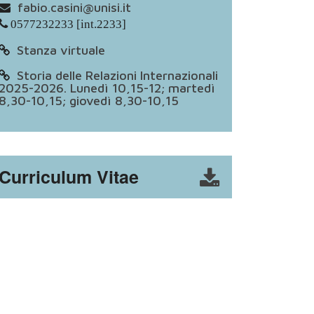
fabio.casini@unisi.it
0577232233 [int.2233]
Stanza virtuale
Storia delle Relazioni Internazionali
2025-2026. Lunedì 10,15-12; martedì
8,30-10,15; giovedì 8,30-10,15
Curriculum Vitae