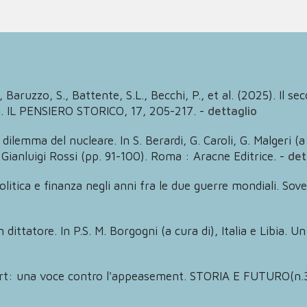
, Baruzzo, S., Battente, S.L., Becchi, P., et al. (2025). I
pa. IL PENSIERO STORICO, 17, 205-217.
-
dettaglio
 dilemma del nucleare. In S. Berardi, G. Caroli, G. Malgeri (
i Gianluigi Rossi (pp. 91-100). Roma : Aracne Editrice.
-
det
litica e finanza negli anni fra le due guerre mondiali. Sov
n dittatore. In P.S. M. Borgogni (a cura di), Italia e Libia. U
tart: una voce contro l'appeasement. STORIA E FUTURO(n.3