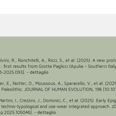
Salvini, R., Ronchitelli, A., Ricci, S., et al. (2025). A new p
: first results from Grotta Paglicci (Apulia – Southern Ita
6-2025.093].
-
dettaglio
er, E., Notter, O., Moussous, A., Sparacello, V., et al. (2
 Paleolithic. JOURNAL OF HUMAN EVOLUTION, 198 [10.1016
artini, I., Crezzini, J., Dominici, C., et al. (2025). Early E
). A techno-typological and use-wear integrated approa
ep.2025.105046].
-
dettaglio