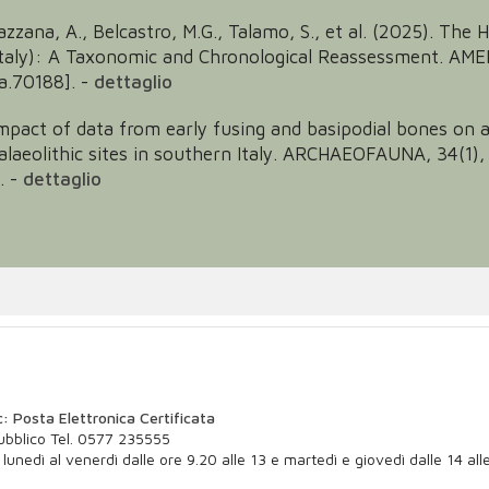
., Vazzana, A., Belcastro, M.G., Talamo, S., et al. (2025). 
n Italy): A Taxonomic and Chronological Reassessment. 
.70188].
-
dettaglio
impact of data from early fusing and basipodial bones on 
laeolithic sites in southern Italy. ARCHAEOFAUNA, 34(1),
.
-
dettaglio
: Posta Elettronica Certificata
Pubblico Tel. 0577 235555
 lunedì al venerdì dalle ore 9.20 alle 13 e martedì e giovedì dalle 14 all