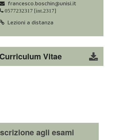
francesco.boschin@unisi.it
0577232317 [int.2317]
Lezioni a distanza
Curriculum Vitae
Iscrizione agli esami