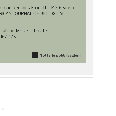
The Human Remains From the MIS 6 Site of
AMERICAN JOURNAL OF BIOLOGICAL
adult body size estimate:
 167-173
Tutte le pubblicazioni
e 16