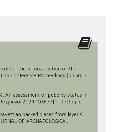
rotocol for the reconstruction of the
ly). In Conference Proceedings (pp.500-
025). An assessment of puberty status in
/j.jhevol.2024.103577].
-
dettaglio
pigravettian backed pieces from layer O
ch. JOURNAL OF ARCHAEOLOGICAL