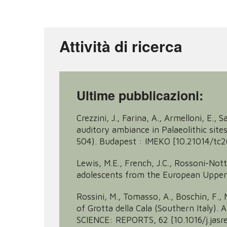
Attività di ricerca
Ultime pubblicazioni:
Crezzini, J., Farina, A., Armelloni, E., 
auditory ambiance in Palaeolithic sites
504). Budapest : IMEKO [10.21014/tc2
Lewis, M.E., French, J.C., Rossoni-Nott
adolescents from the European Upper
Rossini, M., Tomasso, A., Boschin, F., M
of Grotta della Cala (Southern Italy
SCIENCE: REPORTS, 62 [10.1016/j.jasr