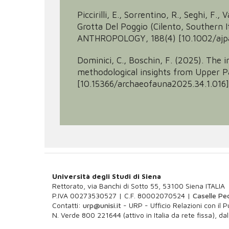
Piccirilli, E., Sorrentino, R., Seghi, F
Grotta Del Poggio (Cilento, Souther
ANTHROPOLOGY, 188(4) [10.1002/ajpa
Dominici, C., Boschin, F. (2025). The 
methodological insights from Upper Pa
[10.15366/archaeofauna2025.34.1.016]
Università degli Studi di Siena
Rettorato, via Banchi di Sotto 55, 53100 Siena ITALIA
P.IVA 00273530527 | C.F. 80002070524 |
Caselle Pec
Contatti:
urp@unisi.it
- URP - Ufficio Relazioni con il 
N. Verde 800 221644 (attivo in Italia da rete fissa), dal