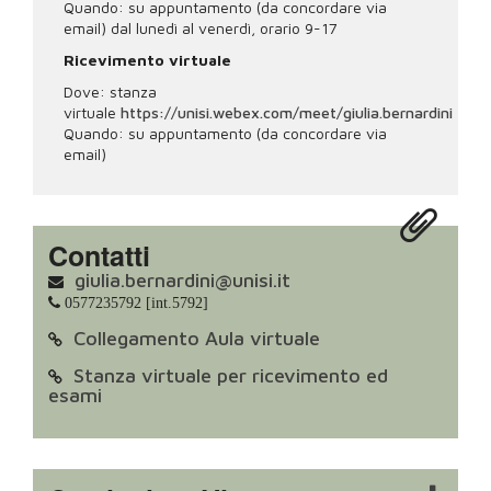
Quando: su appuntamento (da concordare via
email) dal lunedì al venerdì, orario 9-17
Ricevimento virtuale
Dove: stanza
virtuale
https://unisi.webex.com/meet/giulia.bernardini
Quando: su appuntamento (da concordare via
email)
Contatti
giulia.bernardini@unisi.it
0577235792 [int.5792]
Collegamento Aula virtuale
Stanza virtuale per ricevimento ed
esami