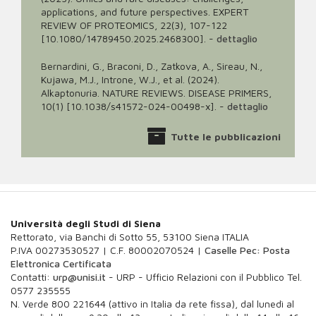
applications, and future perspectives. EXPERT
REVIEW OF PROTEOMICS, 22(3), 107-122
[10.1080/14789450.2025.2468300].
-
dettaglio
Bernardini, G., Braconi, D., Zatkova, A., Sireau, N.,
Kujawa, M.J., Introne, W.J., et al. (2024).
Alkaptonuria. NATURE REVIEWS. DISEASE PRIMERS,
10(1) [10.1038/s41572-024-00498-x].
-
dettaglio
Tutte le pubblicazioni
Università degli Studi di Siena
Rettorato, via Banchi di Sotto 55, 53100 Siena ITALIA
P.IVA 00273530527 | C.F. 80002070524 |
Caselle Pec: Posta
Elettronica Certificata
Contatti:
urp@unisi.it
- URP - Ufficio Relazioni con il Pubblico Tel.
0577 235555
N. Verde 800 221644 (attivo in Italia da rete fissa), dal lunedì al