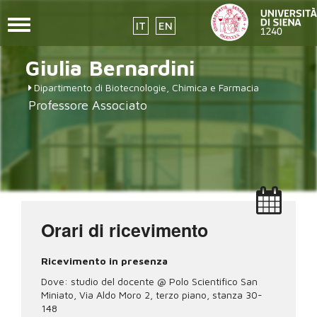
Toggle
IT
EN
navigation
Salta
Giulia
Bernardini
al
contenuto
Dipartimento di Biotecnologie, Chimica e Farmacia
principale
Professore Associato
Orari di ricevimento
Ricevimento in presenza
Dove: studio del docente @ Polo Scientifico San
Miniato, Via Aldo Moro 2, terzo piano, stanza 30-
148