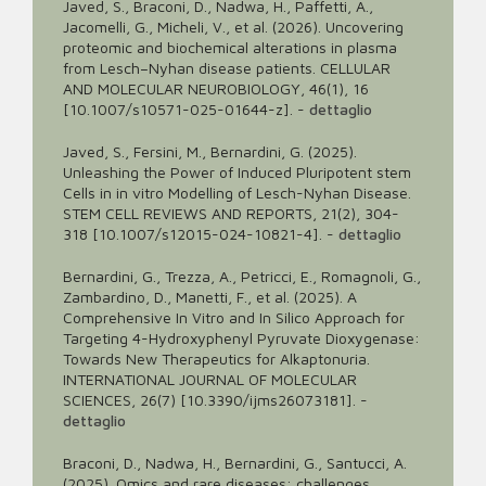
Javed, S., Braconi, D., Nadwa, H., Paffetti, A.,
Jacomelli, G., Micheli, V., et al. (2026). Uncovering
proteomic and biochemical alterations in plasma
from Lesch–Nyhan disease patients. CELLULAR
AND MOLECULAR NEUROBIOLOGY, 46(1), 16
[10.1007/s10571-025-01644-z].
-
dettaglio
Javed, S., Fersini, M., Bernardini, G. (2025).
Unleashing the Power of Induced Pluripotent stem
Cells in in vitro Modelling of Lesch-Nyhan Disease.
STEM CELL REVIEWS AND REPORTS, 21(2), 304-
318 [10.1007/s12015-024-10821-4].
-
dettaglio
Bernardini, G., Trezza, A., Petricci, E., Romagnoli, G.,
Zambardino, D., Manetti, F., et al. (2025). A
Comprehensive In Vitro and In Silico Approach for
Targeting 4-Hydroxyphenyl Pyruvate Dioxygenase:
Towards New Therapeutics for Alkaptonuria.
INTERNATIONAL JOURNAL OF MOLECULAR
SCIENCES, 26(7) [10.3390/ijms26073181].
-
dettaglio
Braconi, D., Nadwa, H., Bernardini, G., Santucci, A.
(2025). Omics and rare diseases: challenges,