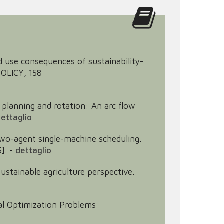
and use consequences of sustainability-
POLICY, 158
p planning and rotation: An arc flow
ettaglio
n two-agent single-machine scheduling.
].
-
dettaglio
 sustainable agriculture perspective.
ial Optimization Problems