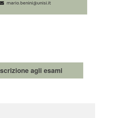
mario.benini@unisi.it
Iscrizione agli esami