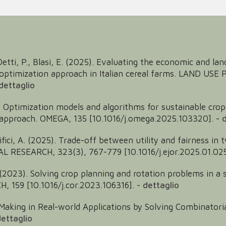
, Detti, P., Blasi, E. (2025). Evaluating the economic and l
optimization approach in Italian cereal farms. LAND USE 
dettaglio
25). Optimization models and algorithms for sustainable cro
 approach. OMEGA, 135 [10.1016/j.omega.2025.103320].
-
d
acifici, A. (2025). Trade-off between utility and fairness i
SEARCH, 323(3), 767-779 [10.1016/j.ejor.2025.01.025
 L. (2023). Solving crop planning and rotation problems in a
59 [10.1016/j.cor.2023.106316].
-
dettaglio
 Making in Real-world Applications by Solving Combinator
ettaglio