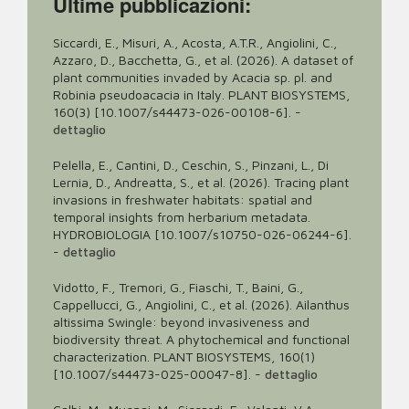
Ultime pubblicazioni:
Siccardi, E., Misuri, A., Acosta, A.T.R., Angiolini, C.,
Azzaro, D., Bacchetta, G., et al. (2026). A dataset of
plant communities invaded by Acacia sp. pl. and
Robinia pseudoacacia in Italy. PLANT BIOSYSTEMS,
160(3) [10.1007/s44473-026-00108-6].
-
dettaglio
Pelella, E., Cantini, D., Ceschin, S., Pinzani, L., Di
Lernia, D., Andreatta, S., et al. (2026). Tracing plant
invasions in freshwater habitats: spatial and
temporal insights from herbarium metadata.
HYDROBIOLOGIA [10.1007/s10750-026-06244-6].
-
dettaglio
Vidotto, F., Tremori, G., Fiaschi, T., Baini, G.,
Cappellucci, G., Angiolini, C., et al. (2026). Ailanthus
altissima Swingle: beyond invasiveness and
biodiversity threat. A phytochemical and functional
characterization. PLANT BIOSYSTEMS, 160(1)
[10.1007/s44473-025-00047-8].
-
dettaglio