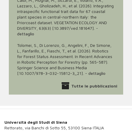
Calbi, M., Mugnai, M., Siccardi, E., Volanti, V.A.,
Lazzaro, L., Gholizadeh, H., et al. (2026). Integrating
intraspecific functional trait data for 67 coastal
plant species in central-northern Italy: the
Priorcoast dataset. VEGETATION ECOLOGY AND
DIVERSITY, 63(63) [10.3897/ved.181647].
-
dettaglio
Tolomei, S., Di Lorenzo, G., Angelini, F., De Simone,
L., Fanfarillo, E., Fiaschi, T., et al. (2026). Robotics
for Forest Status Assessment. In Recent Advances
in Robotic Perception for Forestry (pp. 565-587).
Springer Science and Business Media
[10.1007/978-3-032-15812-3_21].
-
dettaglio
Tutte le pubblicazioni
Università degli Studi di Siena
Rettorato, via Banchi di Sotto 55, 53100 Siena ITALIA