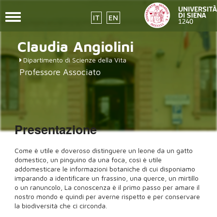
Toggle
IT
EN
navigation
Salta
Claudia
Angiolini
al
contenuto
Dipartimento di Scienze della Vita
principale
Professore Associato
Presentazione
Come è utile e doveroso distinguere un leone da un gatto
domestico, un pinguino da una foca, così è utile
addomesticare le informazioni botaniche di cui disponiamo
imparando a identificare un frassino, una querce, un mirtillo
o un ranuncolo, La conoscenza è il primo passo per amare il
nostro mondo e quindi per averne rispetto e per conservare
la biodiversità che ci circonda.