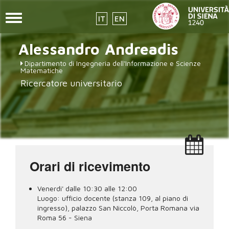
Toggle
IT
EN
navigation
placeholder-
Salta
Alessandro
Andreadis
al
icon272x331.png
contenuto
Dipartimento di Ingegneria dell'Informazione e Scienze
principale
Matematiche
Ricercatore universitario
Orari di ricevimento
Venerdi' dalle 10:30 alle 12:00
Luogo:
ufficio docente (stanza 109, al piano di
ingresso), palazzo San Niccolò, Porta Romana via
Roma 56 - Siena