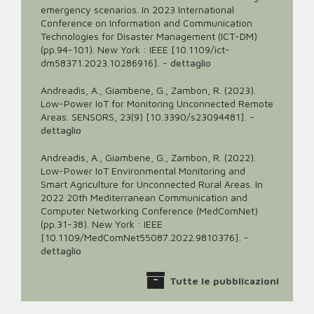
emergency scenarios. In 2023 International
Conference on Information and Communication
Technologies for Disaster Management (ICT-DM)
(pp.94-101). New York : IEEE [10.1109/ict-
dm58371.2023.10286916].
-
dettaglio
Andreadis, A., Giambene, G., Zambon, R. (2023).
Low-Power IoT for Monitoring Unconnected Remote
Areas. SENSORS, 23(9) [10.3390/s23094481].
-
dettaglio
Andreadis, A., Giambene, G., Zambon, R. (2022).
Low-Power IoT Environmental Monitoring and
Smart Agriculture for Unconnected Rural Areas. In
2022 20th Mediterranean Communication and
Computer Networking Conference (MedComNet)
(pp.31-38). New York : IEEE
[10.1109/MedComNet55087.2022.9810376].
-
dettaglio
Tutte le pubblicazioni