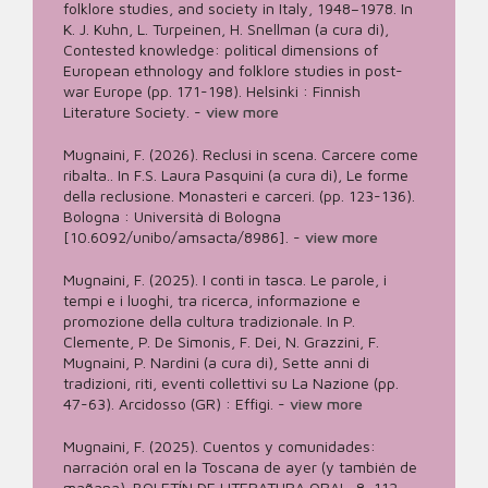
folklore studies, and society in Italy, 1948–1978. In
K. J. Kuhn, L. Turpeinen, H. Snellman (a cura di),
Contested knowledge: political dimensions of
European ethnology and folklore studies in post-
war Europe (pp. 171-198). Helsinki : Finnish
Literature Society.
-
view more
Mugnaini, F. (2026). Reclusi in scena. Carcere come
ribalta.. In F.S. Laura Pasquini (a cura di), Le forme
della reclusione. Monasteri e carceri. (pp. 123-136).
Bologna : Università di Bologna
[10.6092/unibo/amsacta/8986].
-
view more
Mugnaini, F. (2025). I conti in tasca. Le parole, i
tempi e i luoghi, tra ricerca, informazione e
promozione della cultura tradizionale. In P.
Clemente, P. De Simonis, F. Dei, N. Grazzini, F.
Mugnaini, P. Nardini (a cura di), Sette anni di
tradizioni, riti, eventi collettivi su La Nazione (pp.
47-63). Arcidosso (GR) : Effigi.
-
view more
Mugnaini, F. (2025). Cuentos y comunidades:
narración oral en la Toscana de ayer (y también de
mañana). BOLETÍN DE LITERATURA ORAL, 8, 112-