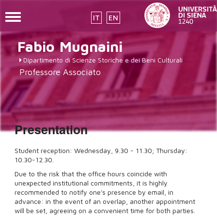
Toggle
IT
EN
navigation
placeholder-
Skip
Fabio
Mugnaini
to
icon272x331.png
main
Dipartimento di Scienze Storiche e dei Beni Culturali
content
Professore Associato
Presentation
Student reception: Wednesday, 9.30 - 11.30; Thursday:
10.30-12.30.
Due to the risk that the office hours coincide with
unexpected institutional commitments, it is highly
recommended to notify one's presence by email, in
advance: in the event of an overlap, another appointment
will be set, agreeing on a convenient time for both parties.