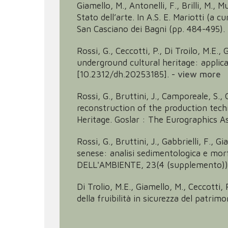
Giamello, M., Antonelli, F., Brilli, M., 
Stato dell’arte. In A.S. E. Mariotti (a
San Casciano dei Bagni (pp. 484-495). L
Rossi, G., Ceccotti, P., Di Troilo, M.E.
underground cultural heritage: applicat
[10.2312/dh.20253185].
-
view more
Rossi, G., Bruttini, J., Camporeale, S.,
reconstruction of the production techni
Heritage. Goslar : The Eurographics A
Rossi, G., Bruttini, J., Gabbrielli, F., 
senese: analisi sedimentologica e mor
DELL'AMBIENTE, 23(4 (supplemento))
Di Trolio, M.E., Giamello, M., Ceccotti, 
della fruibilità in sicurezza del patri