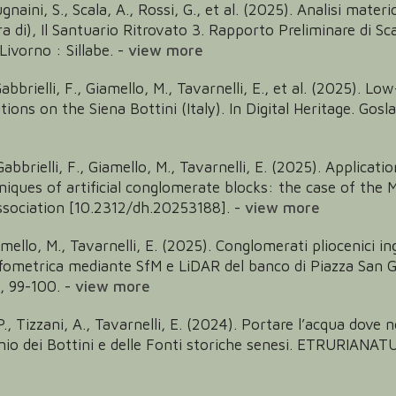
Mugnaini, S., Scala, A., Rossi, G., et al. (2025). Analisi ma
 cura di), Il Santuario Ritrovato 3. Rapporto Preliminare di
ivorno : Sillabe.
-
view more
, Gabbrielli, F., Giamello, M., Tavarnelli, E., et al. (2025).
ions on the Siena Bottini (Italy). In Digital Heritage. Gos
 Gabbrielli, F., Giamello, M., Tavarnelli, E. (2025). Applica
ques of artificial conglomerate blocks: the case of the Ma
ssociation [10.2312/dh.20253188].
-
view more
Giamello, M., Tavarnelli, E. (2025). Conglomerati pliocenici in
fometrica mediante SfM e LiDAR del banco di Piazza San Gi
, 99-100.
-
view more
P., Tizzani, A., Tavarnelli, E. (2024). Portare l’acqua dove n
monio dei Bottini e delle Fonti storiche senesi. ETRURIANAT