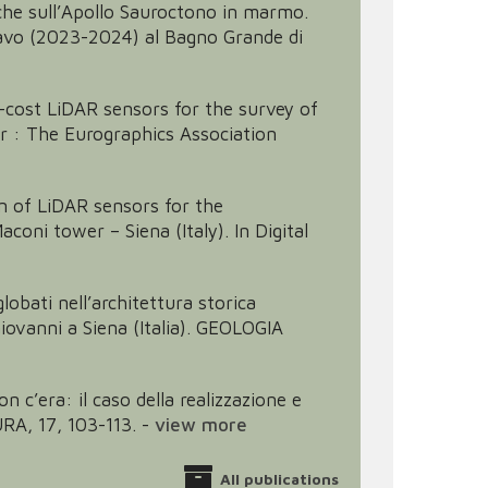
teriche sull’Apollo Sauroctono in marmo.
 Scavo (2023-2024) al Bagno Grande di
 Low-cost LiDAR sensors for the survey of
lar : The Eurographics Association
tion of LiDAR sensors for the
coni tower – Siena (Italy). In Digital
globati nell’architettura storica
ovanni a Siena (Italia). GEOLOGIA
on c’era: il caso della realizzazione e
URA, 17, 103-113.
-
view more
All publications